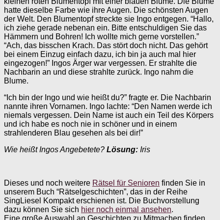
kleinen roten Blumentopf mit einer blauen Blume. Die Blume
hatte dieselbe Farbe wie ihre Augen. Die schönsten Augen
der Welt. Den Blumentopf streckte sie Ingo entgegen. “Hallo,
ich ziehe gerade nebenan ein. Bitte entschuldigen Sie das
Hämmern und Bohren! Ich wollte mich gerne vorstellen.”
“Ach, das bisschen Krach. Das stört doch nicht. Das gehört
bei einem Einzug einfach dazu, ich bin ja auch mal hier
eingezogen!” Ingos Ärger war vergessen. Er strahlte die
Nachbarin an und diese strahlte zurück. Ingo nahm die
Blume.
“Ich bin der Ingo und wie heißt du?” fragte er. Die Nachbarin
nannte ihren Vornamen. Ingo lachte: “Den Namen werde ich
niemals vergessen. Dein Name ist auch ein Teil des Körpers
und ich habe es noch nie in schöner und in einem
strahlenderen Blau gesehen als bei dir!”
Wie heißt Ingos Angebetete?
Lösung:
Iris
Dieses und noch weitere
Rätsel für Senioren
finden Sie in
unserem Buch “Rätselgeschichten”, das in der Reihe
SingLiesel Kompakt erschienen ist. Die Buchvorstellung
dazu können Sie sich
hier noch einmal ansehen
.
Eine große Auswahl an Geschichten zu Mitmachen finden