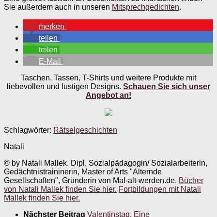
Sie außerdem auch in unseren
Mitsprechgedichten
.
merken
teilen
teilen
E-Mail
Taschen, Tassen, T-Shirts und weitere Produkte mit
liebevollen und lustigen Designs.
Schauen Sie sich unser
Angebot an!
Schlagwörter:
Rätselgeschichten
Natali
© by Natali Mallek. Dipl. Sozialpädagogin/ Sozialarbeiterin,
Gedächtnistraininerin, Master of Arts "Alternde
Gesellschaften", Gründerin von Mal-alt-werden.de.
Bücher
von Natali Mallek finden Sie hier.
Fortbildungen mit Natali
Mallek finden Sie hier.
Nächster Beitrag
Valentinstag. Eine