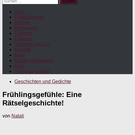
Suchen
nach:
Start
Fortbildungen
Bücher
Betreuung
Themen
Exklusiv
Taschen und Co.
Kontakt
Maw
Nichts verpassen!
App
Stellenangebote
Geschichten und Gedichte
Frühlingsgefühle: Eine
Rätselgeschichte!
von
Natali