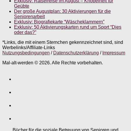
Exklusiv: Rätselreise im August – Knobelheft für
Geübte
Der große Augustplan: 30 Aktivierungen für die
Seniorenarbeit
Exklusiv: Biografiekarte “Wäscheklammern”
Exklusiv: 50 Aktivierungskarten rund um Sport “Dies
oder das?”
*Links, die mit einem Sternchen gekennzeichnet sind, sind
Werbelinks/Affiliate-Links
Nutzungsbedingungen
/
Datenschutzerklärung
/
Impressum
Mal-alt-werden © 2026. Alle Rechte vorbehalten.
Bücher für die soziale Betreuung von Senioren und