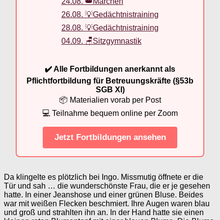
24.08. 👑Märchen
26.08. 💡Gedächtnistraining
28.08. 💡Gedächtnistraining
04.09. 🪑Sitzgymnastik
✔️ Alle Fortbildungen anerkannt als
Pflichtfortbildung für Betreuungskräfte (§53b
SGB XI)
📦 Materialien vorab per Post
💻 Teilnahme bequem online per Zoom
Jetzt Fortbildungen ansehen
Da klingelte es plötzlich bei Ingo. Missmutig öffnete er die
Tür und sah … die wunderschönste Frau, die er je gesehen
hatte. In einer Jeanshose und einer grünen Bluse. Beides
war mit weißen Flecken beschmiert. Ihre Augen waren blau
und groß und strahlten ihn an. In der Hand hatte sie einen