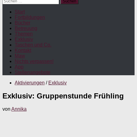
Suchen
nach:
Start
Fortbildungen
Bücher
Betreuung
Themen
Exklusiv
Taschen und Co.
Kontakt
Maw
Nichts verpassen!
App
Stellenangebote
Aktivierungen
/
Exklusiv
Exklusiv: Gruppenstunde Frühling
von
Annika