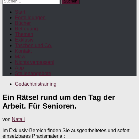
Suchen
nach:
Start
Fortbildungen
Bücher
Betreuung
Themen
Exklusiv
Taschen und Co.
Kontakt
Maw
Nichts verpassen!
App
Stellenangebote
Gedächtnistraining
Ein Rätsel rund um den Tag der
Arbeit. Für Senioren.
von
Natali
Im Exklusiv-Bereich finden Sie ausgearbeitetes und sofort
einsetzbares Praxismaterial: