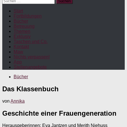
Suchen
nach:
Start
Fortbildungen
Bücher
Betreuung
Themen
Exklusiv
Taschen und Co.
Kontakt
Maw
Nichts verpassen!
App
Stellenangebote
Bücher
Das Klassenbuch
von
Annika
Geschichte einer Frauengeneration
Herausgeberinnen: Eva Jantzen und Merith Niehuss