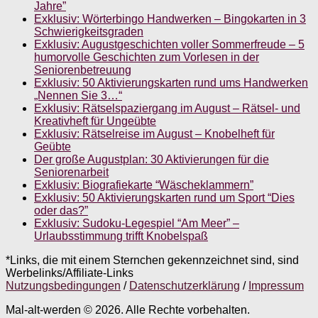
Jahre”
Exklusiv: Wörterbingo Handwerken – Bingokarten in 3
Schwierigkeitsgraden
Exklusiv: Augustgeschichten voller Sommerfreude – 5
humorvolle Geschichten zum Vorlesen in der
Seniorenbetreuung
Exklusiv: 50 Aktivierungskarten rund ums Handwerken
„Nennen Sie 3…“
Exklusiv: Rätselspaziergang im August – Rätsel- und
Kreativheft für Ungeübte
Exklusiv: Rätselreise im August – Knobelheft für
Geübte
Der große Augustplan: 30 Aktivierungen für die
Seniorenarbeit
Exklusiv: Biografiekarte “Wäscheklammern”
Exklusiv: 50 Aktivierungskarten rund um Sport “Dies
oder das?”
Exklusiv: Sudoku-Legespiel “Am Meer” –
Urlaubsstimmung trifft Knobelspaß
*Links, die mit einem Sternchen gekennzeichnet sind, sind
Werbelinks/Affiliate-Links
Nutzungsbedingungen
/
Datenschutzerklärung
/
Impressum
Mal-alt-werden © 2026. Alle Rechte vorbehalten.