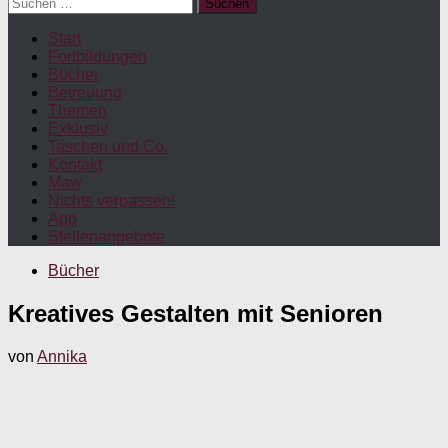
Suchen
nach:
Start
Fortbildungen
Bücher
Betreuung
Themen
Exklusiv
Taschen und Co.
Kontakt
Maw
Nichts verpassen!
App
Stellenangebote
Bücher
Kreatives Gestalten mit Senioren
von
Annika