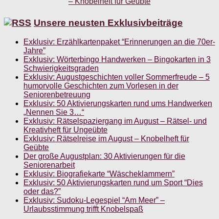
Unsere neusten Exklusivbeiträge
Exklusiv: Erzählkartenpaket “Erinnerungen an die 70er-
Jahre”
Exklusiv: Wörterbingo Handwerken – Bingokarten in 3
Schwierigkeitsgraden
Exklusiv: Augustgeschichten voller Sommerfreude – 5
humorvolle Geschichten zum Vorlesen in der
Seniorenbetreuung
Exklusiv: 50 Aktivierungskarten rund ums Handwerken
„Nennen Sie 3…“
Exklusiv: Rätselspaziergang im August – Rätsel- und
Kreativheft für Ungeübte
Exklusiv: Rätselreise im August – Knobelheft für
Geübte
Der große Augustplan: 30 Aktivierungen für die
Seniorenarbeit
Exklusiv: Biografiekarte “Wäscheklammern”
Exklusiv: 50 Aktivierungskarten rund um Sport “Dies
oder das?”
Exklusiv: Sudoku-Legespiel “Am Meer” –
Urlaubsstimmung trifft Knobelspaß