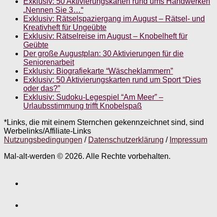
Exklusiv: 50 Aktivierungskarten rund ums Handwerken
„Nennen Sie 3…“
Exklusiv: Rätselspaziergang im August – Rätsel- und
Kreativheft für Ungeübte
Exklusiv: Rätselreise im August – Knobelheft für
Geübte
Der große Augustplan: 30 Aktivierungen für die
Seniorenarbeit
Exklusiv: Biografiekarte “Wäscheklammern”
Exklusiv: 50 Aktivierungskarten rund um Sport “Dies
oder das?”
Exklusiv: Sudoku-Legespiel “Am Meer” –
Urlaubsstimmung trifft Knobelspaß
*Links, die mit einem Sternchen gekennzeichnet sind, sind
Werbelinks/Affiliate-Links
Nutzungsbedingungen
/
Datenschutzerklärung
/
Impressum
Mal-alt-werden © 2026. Alle Rechte vorbehalten.