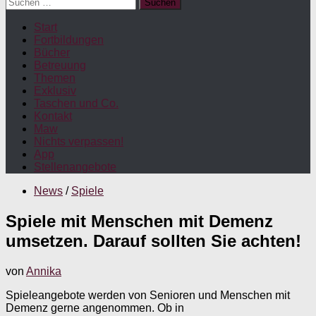
Suchen
nach:
Start
Fortbildungen
Bücher
Betreuung
Themen
Exklusiv
Taschen und Co.
Kontakt
Maw
Nichts verpassen!
App
Stellenangebote
News
/
Spiele
Spiele mit Menschen mit Demenz
umsetzen. Darauf sollten Sie achten!
von
Annika
Spieleangebote werden von Senioren und Menschen mit
Demenz gerne angenommen. Ob in