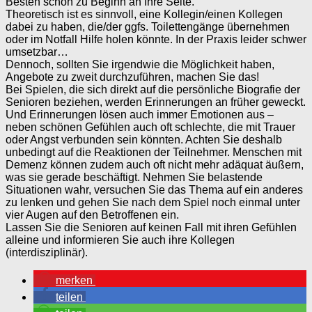
Besten schon zu Beginn an Ihre Seite.
Theoretisch ist es sinnvoll, eine Kollegin/einen Kollegen
dabei zu haben, die/der ggfs. Toilettengänge übernehmen
oder im Notfall Hilfe holen könnte. In der Praxis leider schwer
umsetzbar…
Dennoch, sollten Sie irgendwie die Möglichkeit haben,
Angebote zu zweit durchzuführen, machen Sie das!
Bei Spielen, die sich direkt auf die persönliche Biografie der
Senioren beziehen, werden Erinnerungen an früher geweckt.
Und Erinnerungen lösen auch immer Emotionen aus –
neben schönen Gefühlen auch oft schlechte, die mit Trauer
oder Angst verbunden sein könnten. Achten Sie deshalb
unbedingt auf die Reaktionen der Teilnehmer. Menschen mit
Demenz können zudem auch oft nicht mehr adäquat äußern,
was sie gerade beschäftigt. Nehmen Sie belastende
Situationen wahr, versuchen Sie das Thema auf ein anderes
zu lenken und gehen Sie nach dem Spiel noch einmal unter
vier Augen auf den Betroffenen ein.
Lassen Sie die Senioren auf keinen Fall mit ihren Gefühlen
alleine und informieren Sie auch ihre Kollegen
(interdisziplinär).
merken
teilen