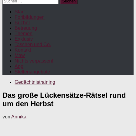
Suchen
nach:
Start
Fortbildungen
Bücher
Betreuung
Themen
Exklusiv
Taschen und Co.
Kontakt
Maw
Nichts verpassen!
App
Stellenangebote
Gedächtnistraining
Das große Lückensätze-Rätsel rund
um den Herbst
von
Annika