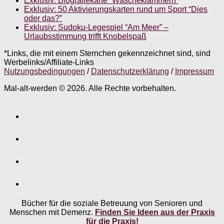
Exklusiv: Biografiekarte “Wäscheklammern”
Exklusiv: 50 Aktivierungskarten rund um Sport “Dies
oder das?”
Exklusiv: Sudoku-Legespiel “Am Meer” –
Urlaubsstimmung trifft Knobelspaß
*Links, die mit einem Sternchen gekennzeichnet sind, sind
Werbelinks/Affiliate-Links
Nutzungsbedingungen
/
Datenschutzerklärung
/
Impressum
Mal-alt-werden © 2026. Alle Rechte vorbehalten.
Bücher für die soziale Betreuung von Senioren und
Menschen mit Demenz.
Finden Sie Ideen aus der Praxis
für die Praxis!