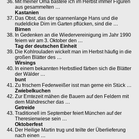
Mit meiner Oma bastele ich im Herbst immer Figuren
aus gesammelten …
Kastanien
Das Obst, das der spannenlange Hans und die
nudeldicke Dirn im Garten pflücken, sind die …
Birnen
In Gedenken an die Wiedervereinigung im Jahr 1990
feiern wir am 3. Oktober den …
Tag der deutschen Einheit
Die Kohlrouladen wickelt man im Herbst häufig in die
großen Blätter des …
Wirsings
In einem bekannten Herbstlied färben sich die Blätter
der Wälder …
bunt
Zu frischem Federweißer isst man gerne ein Stück …
Zwiebelkuchen
Zur Erntezeit mähen die Bauern auf den Feldern mit
dem Mähdrescher das …
Getreide
Traditionell im September feiert München auf der
Theresienwiese sein …
Oktoberfest
Der Heilige Martin trug und teilte der Überlieferung
nach einen …