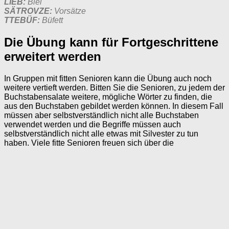
LIEB:
Blei
SÄTROVZE:
Vorsätze
TTEBÜF:
Büfett
Die Übung kann für Fortgeschrittene
erweitert werden
In Gruppen mit fitten Senioren kann die Übung auch noch
weitere vertieft werden. Bitten Sie die Senioren, zu jedem der
Buchstabensalate weitere, mögliche Wörter zu finden, die
aus den Buchstaben gebildet werden können. In diesem Fall
müssen aber selbstverständlich nicht alle Buchstaben
verwendet werden und die Begriffe müssen auch
selbstverständlich nicht alle etwas mit Silvester zu tun
haben. Viele fitte Senioren freuen sich über die
Zusatzaufgabe.
TKES:
Sekt, Es
REKWUEFRE:
Feuerwerk, Feuer, Werk, Euer, Wurf, Rewe,
Er
ELWBO:
Bowle, Ob, Lob
PFKRAEN:
Krapfen, Er, Kern
IENFER:
Feiern, Eier, Ei, Er, Nie
LIEB:
Blei, Lieb, Leib, Bei, Ei