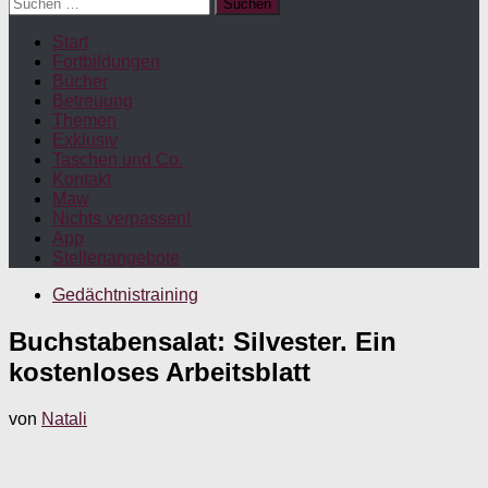
Suchen
nach:
Start
Fortbildungen
Bücher
Betreuung
Themen
Exklusiv
Taschen und Co.
Kontakt
Maw
Nichts verpassen!
App
Stellenangebote
Gedächtnistraining
Buchstabensalat: Silvester. Ein
kostenloses Arbeitsblatt
von
Natali