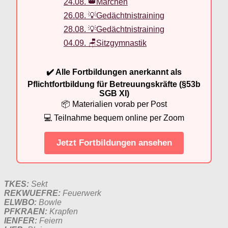
24.08. 👑Märchen
26.08. 💡Gedächtnistraining
28.08. 💡Gedächtnistraining
04.09. 🪑Sitzgymnastik
✔️ Alle Fortbildungen anerkannt als
Pflichtfortbildung für Betreuungskräfte (§53b
SGB XI)
📦 Materialien vorab per Post
💻 Teilnahme bequem online per Zoom
Jetzt Fortbildungen ansehen
TKES:
Sekt
REKWUEFRE:
Feuerwerk
ELWBO:
Bowle
PFKRAEN:
Krapfen
IENFER:
Feiern