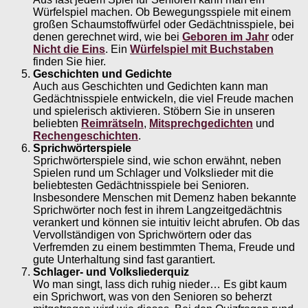
Würfelspiel machen. Ob Bewegungsspiele mit einem
großen Schaumstoffwürfel oder Gedächtnisspiele, bei
denen gerechnet wird, wie bei
Geboren im Jahr
oder
Nicht die Eins
. Ein
Würfelspiel mit Buchstaben
finden Sie hier.
Geschichten und Gedichte
Auch aus Geschichten und Gedichten kann man
Gedächtnisspiele entwickeln, die viel Freude machen
und spielerisch aktivieren. Stöbern Sie in unseren
beliebten
Reimrätseln
,
Mitsprechgedichten
und
Rechengeschichten
.
Sprichwörterspiele
Sprichwörterspiele sind, wie schon erwähnt, neben
Spielen rund um Schlager und Volkslieder mit die
beliebtesten Gedächtnisspiele bei Senioren.
Insbesondere Menschen mit Demenz haben bekannte
Sprichwörter noch fest in ihrem Langzeitgedächtnis
verankert und können sie intuitiv leicht abrufen. Ob das
Vervollständigen von Sprichwörtern oder das
Verfremden zu einem bestimmten Thema, Freude und
gute Unterhaltung sind fast garantiert.
Schlager- und Volksliederquiz
Wo man singt, lass dich ruhig nieder… Es gibt kaum
ein Sprichwort, was von den Senioren so beherzt