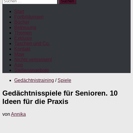
Suchen
nach:
Start
Fortbildungen
Bücher
Betreuung
Themen
Exklusiv
Taschen und Co.
Kontakt
Maw
Nichts verpassen!
App
Stellenangebote
Gedächtnistraining
/
Spiele
Gedächtnisspiele für Senioren. 10
Ideen für die Praxis
von
Annika