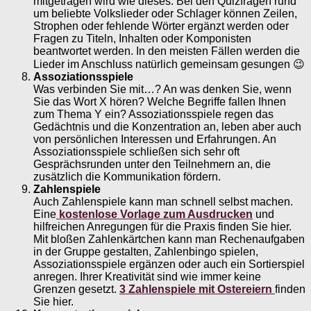
mitgetragen wird wie dieses. Bei den Quizfragen rund
um beliebte Volkslieder oder Schlager können Zeilen,
Strophen oder fehlende Wörter ergänzt werden oder
Fragen zu Titeln, Inhalten oder Komponisten
beantwortet werden. In den meisten Fällen werden die
Lieder im Anschluss natürlich gemeinsam gesungen 😉
Assoziationsspiele
Was verbinden Sie mit…? An was denken Sie, wenn
Sie das Wort X hören? Welche Begriffe fallen Ihnen
zum Thema Y ein? Assoziationsspiele regen das
Gedächtnis und die Konzentration an, leben aber auch
von persönlichen Interessen und Erfahrungen. An
Assoziationsspiele schließen sich sehr oft
Gesprächsrunden unter den Teilnehmern an, die
zusätzlich die Kommunikation fördern.
Zahlenspiele
Auch Zahlenspiele kann man schnell selbst machen.
Eine
kostenlose Vorlage zum Ausdrucken
und
hilfreichen Anregungen für die Praxis finden Sie hier.
Mit bloßen Zahlenkärtchen kann man Rechenaufgaben
in der Gruppe gestalten, Zahlenbingo spielen,
Assoziationsspiele ergänzen oder auch ein Sortierspiel
anregen. Ihrer Kreativität sind wie immer keine
Grenzen gesetzt.
3 Zahlenspiele mit Ostereiern
finden
Sie hier.