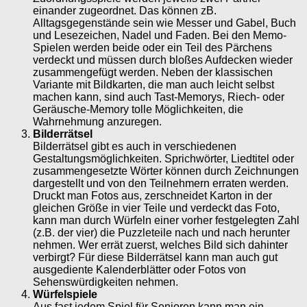
einander zugeordnet. Das können zB.
Alltagsgegenstände sein wie Messer und Gabel, Buch
und Lesezeichen, Nadel und Faden. Bei den Memo-
Spielen werden beide oder ein Teil des Pärchens
verdeckt und müssen durch bloßes Aufdecken wieder
zusammengefügt werden. Neben der klassischen
Variante mit Bildkarten, die man auch leicht selbst
machen kann, sind auch Tast-Memorys, Riech- oder
Geräusche-Memory tolle Möglichkeiten, die
Wahrnehmung anzuregen.
Bilderrätsel
Bilderrätsel gibt es auch in verschiedenen
Gestaltungsmöglichkeiten. Sprichwörter, Liedtitel oder
zusammengesetzte Wörter können durch Zeichnungen
dargestellt und von den Teilnehmern erraten werden.
Druckt man Fotos aus, zerschneidet Karton in der
gleichen Größe in vier Teile und verdeckt das Foto,
kann man durch Würfeln einer vorher festgelegten Zahl
(z.B. der vier) die Puzzleteile nach und nach herunter
nehmen. Wer errät zuerst, welches Bild sich dahinter
verbirgt? Für diese Bilderrätsel kann man auch gut
ausgediente Kalenderblätter oder Fotos von
Sehenswürdigkeiten nehmen.
Würfelspiele
Aus fast jedem Spiel für Senioren kann man ein