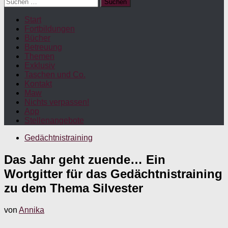
Suchen
nach:
Start
Fortbildungen
Bücher
Betreuung
Themen
Exklusiv
Taschen und Co.
Kontakt
Maw
Nichts verpassen!
App
Stellenangebote
Gedächtnistraining
Das Jahr geht zuende… Ein
Wortgitter für das Gedächtnistraining
zu dem Thema Silvester
von
Annika