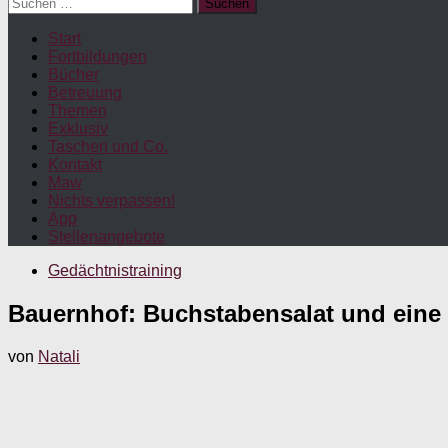
Suchen
nach:
Start
Fortbildungen
Bücher
Betreuung
Themen
Exklusiv
Taschen und Co.
Kontakt
Maw
Nichts verpassen!
App
Stellenangebote
Gedächtnistraining
Bauernhof: Buchstabensalat und eine 
von
Natali