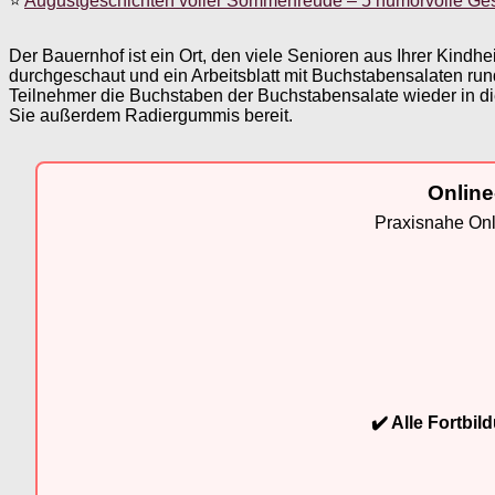
⭐
Augustgeschichten voller Sommerfreude – 5 humorvolle Ge
Der Bauernhof ist ein Ort, den viele Senioren aus Ihrer Kind
durchgeschaut und ein Arbeitsblatt mit Buchstabensalaten rund
Teilnehmer die Buchstaben der Buchstabensalate wieder in die r
Sie außerdem Radiergummis bereit.
Online
Praxisnahe Onli
✔️ Alle Fortbi