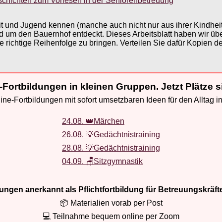
schichten zum Vorlesen in der Seniorenbetreuung
heit und Jugend kennen (manche auch nicht nur aus ihrer Kindhe
 um den Bauernhof entdeckt. Dieses Arbeitsblatt haben wir überar
ichtige Reihenfolge zu bringen. Verteilen Sie dafür Kopien des 
-Fortbildungen in kleinen Gruppen. Jetzt Plätze s
ne-Fortbildungen mit sofort umsetzbaren Ideen für den Alltag i
24.08. 👑Märchen
26.08. 💡Gedächtnistraining
28.08. 💡Gedächtnistraining
04.09. 🪑Sitzgymnastik
ldungen anerkannt als Pflichtfortbildung für Betreuungskräft
📦 Materialien vorab per Post
💻 Teilnahme bequem online per Zoom