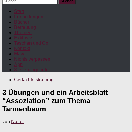
Suchen
nach:
Start
Fortbildungen
Bücher
Betreuung
Themen
Exklusiv
Taschen und Co.
Kontakt
Maw
Nichts verpassen!
App
Stellenangebote
Gedächtnistraining
3 Übungen und ein Arbeitsblatt
“Assoziation” zum Thema
Tannenbaum
von
Natali