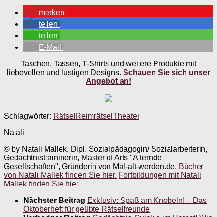
merken
teilen
teilen
E-Mail
Taschen, Tassen, T-Shirts und weitere Produkte mit
liebevollen und lustigen Designs.
Schauen Sie sich unser
Angebot an!
Schlagwörter:
Rätsel
Reimrätsel
Theater
Natali
© by Natali Mallek. Dipl. Sozialpädagogin/ Sozialarbeiterin,
Gedächtnistraininerin, Master of Arts "Alternde
Gesellschaften", Gründerin von Mal-alt-werden.de.
Bücher
von Natali Mallek finden Sie hier.
Fortbildungen mit Natali
Mallek finden Sie hier.
Nächster Beitrag
Exklusiv: Spaß am Knobeln! – Das
Oktoberheft für geübte Rätselfreunde