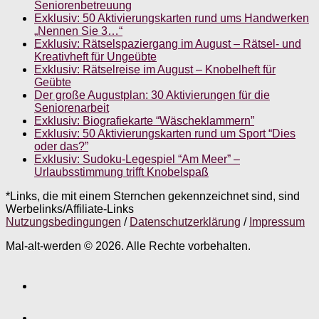
Seniorenbetreuung
Exklusiv: 50 Aktivierungskarten rund ums Handwerken
„Nennen Sie 3…“
Exklusiv: Rätselspaziergang im August – Rätsel- und
Kreativheft für Ungeübte
Exklusiv: Rätselreise im August – Knobelheft für
Geübte
Der große Augustplan: 30 Aktivierungen für die
Seniorenarbeit
Exklusiv: Biografiekarte “Wäscheklammern”
Exklusiv: 50 Aktivierungskarten rund um Sport “Dies
oder das?”
Exklusiv: Sudoku-Legespiel “Am Meer” –
Urlaubsstimmung trifft Knobelspaß
*Links, die mit einem Sternchen gekennzeichnet sind, sind
Werbelinks/Affiliate-Links
Nutzungsbedingungen
/
Datenschutzerklärung
/
Impressum
Mal-alt-werden © 2026. Alle Rechte vorbehalten.