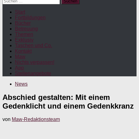
Suchen
nach:
Start
Fortbildungen
Bücher
Betreuung
Themen
Exklusiv
Taschen und Co.
Kontakt
Maw
Nichts verpassen!
App
Stellenangebote
News
Abschied gestalten: Mit einem
Gedenklicht und einem Gedenkkranz
von
Maw-Redaktionsteam