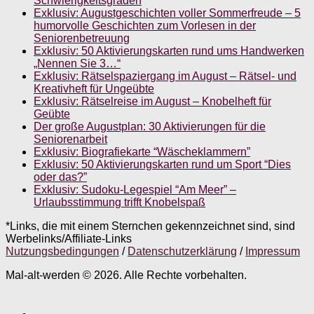
Schwierigkeitsgraden
Exklusiv: Augustgeschichten voller Sommerfreude – 5
humorvolle Geschichten zum Vorlesen in der
Seniorenbetreuung
Exklusiv: 50 Aktivierungskarten rund ums Handwerken
„Nennen Sie 3…“
Exklusiv: Rätselspaziergang im August – Rätsel- und
Kreativheft für Ungeübte
Exklusiv: Rätselreise im August – Knobelheft für
Geübte
Der große Augustplan: 30 Aktivierungen für die
Seniorenarbeit
Exklusiv: Biografiekarte “Wäscheklammern”
Exklusiv: 50 Aktivierungskarten rund um Sport “Dies
oder das?”
Exklusiv: Sudoku-Legespiel “Am Meer” –
Urlaubsstimmung trifft Knobelspaß
*Links, die mit einem Sternchen gekennzeichnet sind, sind
Werbelinks/Affiliate-Links
Nutzungsbedingungen
/
Datenschutzerklärung
/
Impressum
Mal-alt-werden © 2026. Alle Rechte vorbehalten.