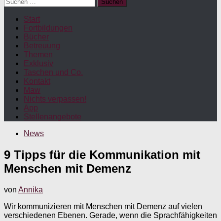
Suchen
nach:
Start
Fortbildungen
Bücher
Betreuung
Themen
Exklusiv
Taschen und Co.
Kontakt
Maw
Nichts verpassen!
App
Stellenangebote
News
9 Tipps für die Kommunikation mit
Menschen mit Demenz
von
Annika
Wir kommunizieren mit Menschen mit Demenz auf vielen
verschiedenen Ebenen. Gerade, wenn die Sprachfähigkeiten