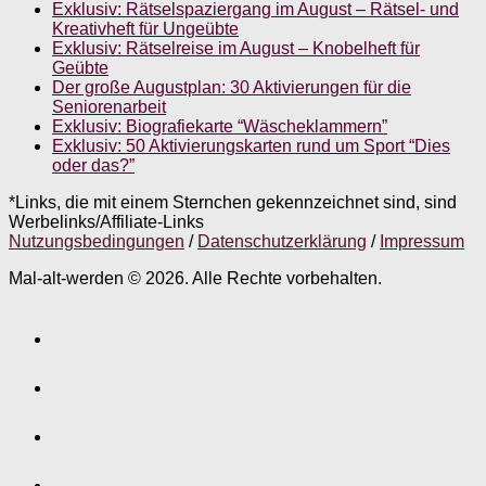
Exklusiv: Rätselspaziergang im August – Rätsel- und
Kreativheft für Ungeübte
Exklusiv: Rätselreise im August – Knobelheft für
Geübte
Der große Augustplan: 30 Aktivierungen für die
Seniorenarbeit
Exklusiv: Biografiekarte “Wäscheklammern”
Exklusiv: 50 Aktivierungskarten rund um Sport “Dies
oder das?”
*Links, die mit einem Sternchen gekennzeichnet sind, sind
Werbelinks/Affiliate-Links
Nutzungsbedingungen
/
Datenschutzerklärung
/
Impressum
Mal-alt-werden © 2026. Alle Rechte vorbehalten.