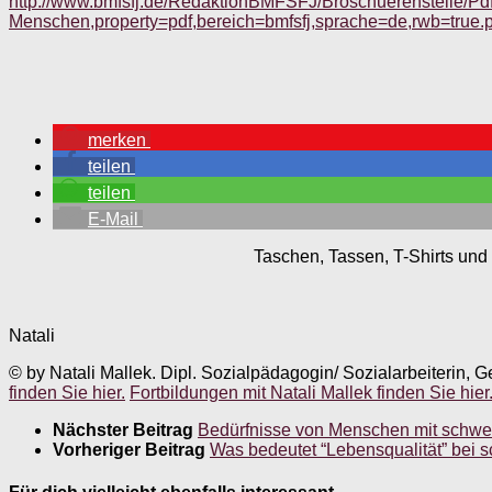
http://www.bmfsfj.de/RedaktionBMFSFJ/Broschuerenstelle/Pdf
Menschen,property=pdf,bereich=bmfsfj,sprache=de,rwb=true.p
merken
teilen
teilen
E-Mail
Taschen, Tassen, T-Shirts und 
Natali
© by Natali Mallek. Dipl. Sozialpädagogin/ Sozialarbeiterin, G
finden Sie hier.
Fortbildungen mit Natali Mallek finden Sie hier
Nächster Beitrag
Bedürfnisse von Menschen mit schwe
Vorheriger Beitrag
Was bedeutet “Lebensqualität” bei