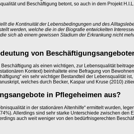
lität und Beschäftigung betont, so auch in dem Projekt H.I.L
llt die Kontinuität der Lebensbedingungen und des Alltagsleben
llt werden, welche die in der Biografie entwickelten Interesse
, die sich ab einem gewissen Stadium der Erkrankung nicht meh
 Bedeutung von Beschäftigungsangebote
eschäftigung als einen wichtigen, zur Lebensqualität beitrag
 stationären Kontext) beinhaltete eine Befragung von Bewohner
igung“ ein sehr wichtiger Bestandteil der Lebensqualität ist, 
skript, welches durch Becker, Kaspar und Kruse (2010) zitiert
gungsangebote in Pflegeheimen aus?
squalität in der stationären Altenhilfe“ ermittelt wurden, leg
74%). Allerdings sind sehr starke Unterschiede zwischen den Ei
llerdings auch weit weniger von den bedürfnisgerechten Beschä