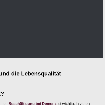
und die Lebensqualität
t?
hner.
Beschäftigung bei Demenz
ist wichtig: In vielen