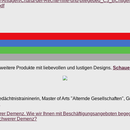
-Anlagen/Charta-der-Rechte-hilfe-und-pflegebed_C3_BCrftiger
df
weitere Produkte mit liebevollen und lustigen Designs.
Schauen
edächtnistraininerin, Master of Arts "Alternde Gesellschaften",
.
rer Demenz. Wie wir Ihnen mit Beschäftigungsangeboten bege
 schwerer Demenz?