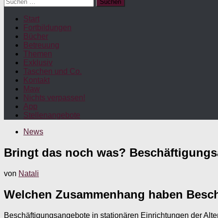
Suchen
nach:
Start
Fortbildungen
Bücher
Betreuung
Themen
Exklusiv
Taschen und Co.
Kontakt
Maw
Nichts verpassen!
App
Stellenangebote
News
Bringt das noch was? Beschäftigungs
von
Natali
Welchen Zusammenhang haben Beschä
Beschäftigungsangebote in stationären Einrichtungen der Alte