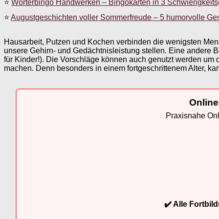
⭐
Wörterbingo Handwerken – Bingokarten in 3 Schwierigkeit
⭐
Augustgeschichten voller Sommerfreude – 5 humorvolle Ge
Hausarbeit, Putzen und Kochen verbinden die wenigsten Mensch
unsere Gehirn- und Gedächtnisleistung stellen. Eine andere Be
für Kinder!). Die Vorschläge können auch genutzt werden um 
machen. Denn besonders in einem fortgeschrittenem Alter, kann
Online
Praxisnahe Onli
✔️ Alle Fortbi