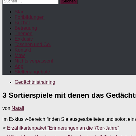
Suchen
nach:
Start
Fortbildungen
Bücher
Betreuung
Themen
Exklusiv
Taschen und Co.
Kontakt
Maw
Nichts verpassen!
App
Stellenangebote
Gedächtnistraining
3 Sortierspiele mit denen das Gedächtn
von
Natali
Im Exklusiv-Bereich finden Sie ausgearbeitetes und sofort ein
⭐
Erzählkartenpaket “Erinnerungen an die 70er-Jahre”