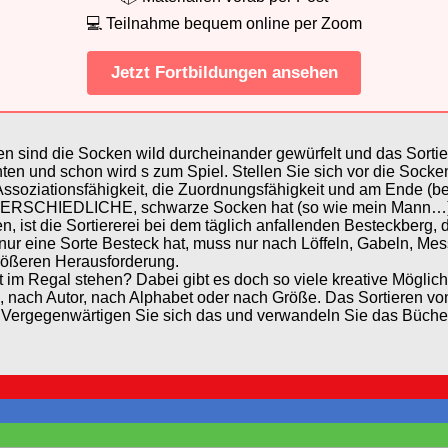
💻 Teilnahme bequem online per Zoom
Jetzt Fortbildungen ansehen
sind die Socken wild durcheinander gewürfelt und das Sortieren
en und schon wird s zum Spiel. Stellen Sie sich vor die Sockenso
soziationsfähigkeit, die Zuordnungsfähigkeit und am Ende (be
UNTERSCHIEDLICHE, schwarze Socken hat (so wie mein Mann…
n, ist die Sortiererei bei dem täglich anfallenden Besteckberg
 nur eine Sorte Besteck hat, muss nur nach Löffeln, Gabeln, M
größeren Herausforderung.
t im Regal stehen? Dabei gibt es doch so viele kreative Mögli
 nach Autor, nach Alphabet oder nach Größe. Das Sortieren von B
t. Vergegenwärtigen Sie sich das und verwandeln Sie das Büchers