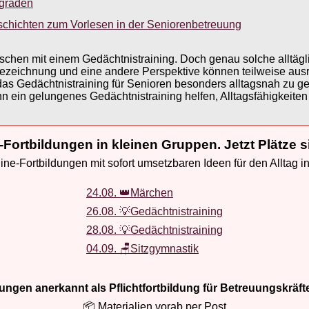
sgraden
schichten zum Vorlesen in der Seniorenbetreuung
en mit einem Gedächtnistraining. Doch genau solche alltäglich
zeichnung und eine andere Perspektive können teilweise ausreic
das Gedächtnistraining für Senioren besonders alltagsnah zu g
 ein gelungenes Gedächtnistraining helfen, Alltagsfähigkeiten 
-Fortbildungen in kleinen Gruppen. Jetzt Plätze s
ne-Fortbildungen mit sofort umsetzbaren Ideen für den Alltag i
24.08. 👑Märchen
26.08. 💡Gedächtnistraining
28.08. 💡Gedächtnistraining
04.09. 🪑Sitzgymnastik
ldungen anerkannt als Pflichtfortbildung für Betreuungskräft
📦 Materialien vorab per Post