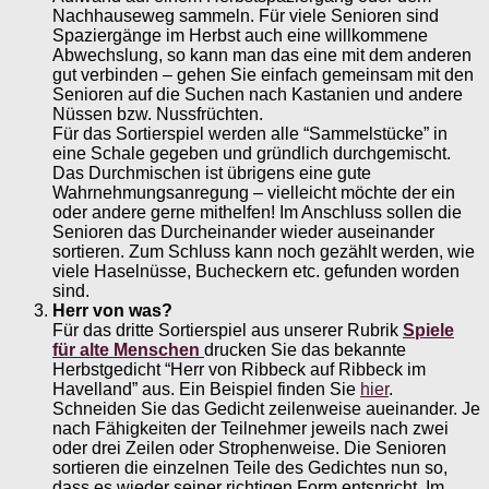
Nachhauseweg sammeln. Für viele Senioren sind
Spaziergänge im Herbst auch eine willkommene
Abwechslung, so kann man das eine mit dem anderen
gut verbinden – gehen Sie einfach gemeinsam mit den
Senioren auf die Suchen nach Kastanien und andere
Nüssen bzw. Nussfrüchten.
Für das Sortierspiel werden alle “Sammelstücke” in
eine Schale gegeben und gründlich durchgemischt.
Das Durchmischen ist übrigens eine gute
Wahrnehmungsanregung – vielleicht möchte der ein
oder andere gerne mithelfen! Im Anschluss sollen die
Senioren das Durcheinander wieder auseinander
sortieren. Zum Schluss kann noch gezählt werden, wie
viele Haselnüsse, Bucheckern etc. gefunden worden
sind.
Herr von was?
Für das dritte Sortierspiel aus unserer Rubrik
Spiele
für alte Menschen
drucken Sie das bekannte
Herbstgedicht “Herr von Ribbeck auf Ribbeck im
Havelland” aus. Ein Beispiel finden Sie
hier
.
Schneiden Sie das Gedicht zeilenweise aueinander. Je
nach Fähigkeiten der Teilnehmer jeweils nach zwei
oder drei Zeilen oder Strophenweise. Die Senioren
sortieren die einzelnen Teile des Gedichtes nun so,
dass es wieder seiner richtigen Form entspricht. Im