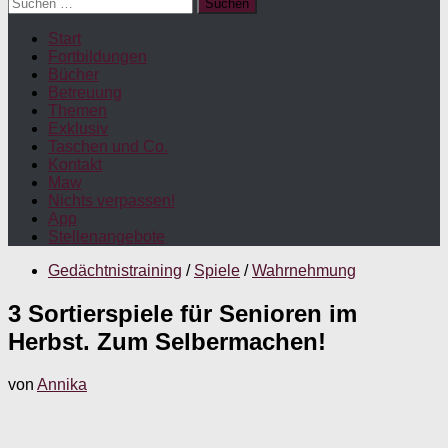
Suchen
nach:
Start
Fortbildungen
Bücher
Betreuung
Themen
Exklusiv
Taschen und Co.
Kontakt
Maw
Nichts verpassen!
App
Stellenangebote
Gedächtnistraining
/
Spiele
/
Wahrnehmung
3 Sortierspiele für Senioren im
Herbst. Zum Selbermachen!
von
Annika