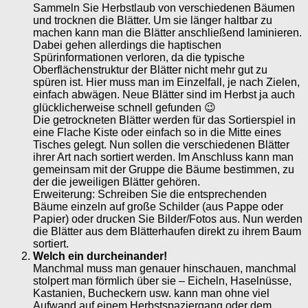
Sammeln Sie Herbstlaub von verschiedenen Bäumen
und trocknen die Blätter. Um sie länger haltbar zu
machen kann man die Blätter anschließend laminieren.
Dabei gehen allerdings die haptischen
Spürinformationen verloren, da die typische
Oberflächenstruktur der Blätter nicht mehr gut zu
spüren ist. Hier muss man im Einzelfall, je nach Zielen,
einfach abwägen. Neue Blätter sind im Herbst ja auch
glücklicherweise schnell gefunden 😉
Die getrockneten Blätter werden für das Sortierspiel in
eine Flache Kiste oder einfach so in die Mitte eines
Tisches gelegt. Nun sollen die verschiedenen Blätter
ihrer Art nach sortiert werden. Im Anschluss kann man
gemeinsam mit der Gruppe die Bäume bestimmen, zu
der die jeweiligen Blätter gehören.
Erweiterung: Schreiben Sie die entsprechenden
Bäume einzeln auf große Schilder (aus Pappe oder
Papier) oder drucken Sie Bilder/Fotos aus. Nun werden
die Blätter aus dem Blätterhaufen direkt zu ihrem Baum
sortiert.
Welch ein durcheinander!
Manchmal muss man genauer hinschauen, manchmal
stolpert man förmlich über sie – Eicheln, Haselnüsse,
Kastanien, Bucheckern usw. kann man ohne viel
Aufwand auf einem Herbstspaziergang oder dem