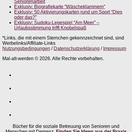
Seniorenarbeit
Exklusiv: Biografiekarte “Wäscheklammern”
Exklusiv: 50 Aktivierungskarten rund um Sport “Dies
oder das?”
Exklusiv: Sudoku-Legespiel “Am Meer” –
Urlaubsstimmung trifft Knobelspaß
*Links, die mit einem Sternchen gekennzeichnet sind, sind
Werbelinks/Affiliate-Links
Nutzungsbedingungen
/
Datenschutzerklärung
/
Impressum
Mal-alt-werden © 2026. Alle Rechte vorbehalten.
Bücher für die soziale Betreuung von Senioren und
Menschen mit Demenz.
Finden Sie Ideen aus der Praxis