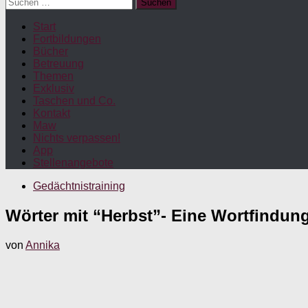
Suchen
nach:
Start
Fortbildungen
Bücher
Betreuung
Themen
Exklusiv
Taschen und Co.
Kontakt
Maw
Nichts verpassen!
App
Stellenangebote
Gedächtnistraining
Wörter mit “Herbst”- Eine Wortfindun
von
Annika