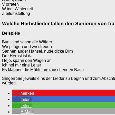
V orraten
W ind, Winterzeit
Z eitumstellung
Welche Herbstlieder fallen den Senioren von frü
Beispiele
Bunt sind schon die Wälder
Wir pflügen und wir streuen
Sannenlanger Hansel, nudeldicke Dirn
Der Herbst ist da
Hejo, spann den Wagen an
Ich hol mir eine Leiter
Es klappert die Mühle am rauschenden Bach
Singen Sie jeweils eins der Lieder zu Beginn und zum Abschlu
würden.
merken
teilen
teilen
E-Mail