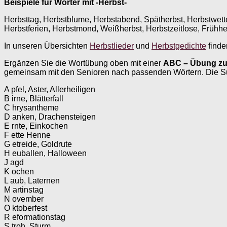
Beispiele für Wörter mit -Herbst-
Herbsttag, Herbstblume, Herbstabend, Spätherbst, Herbstwette
Herbstferien, Herbstmond, Weißherbst, Herbstzeitlose, Frühher
In unseren Übersichten
Herbstlieder
und
Herbstgedichte
finde
Ergänzen Sie die Wortübung oben mit einer
ABC – Übung zu
gemeinsam mit den Senioren nach passenden Wörtern. Die Suc
A pfel, Aster, Allerheiligen
B irne, Blätterfall
C hrysantheme
D anken, Drachensteigen
E rnte, Einkochen
F ette Henne
G etreide, Goldrute
H euballen, Halloween
J agd
K ochen
L aub, Laternen
M artinstag
N ovember
O ktoberfest
R eformationstag
S troh, Sturm