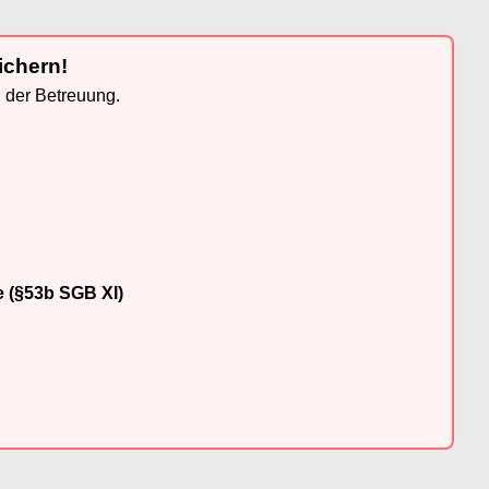
ichern!
n der Betreuung.
e (§53b SGB XI)