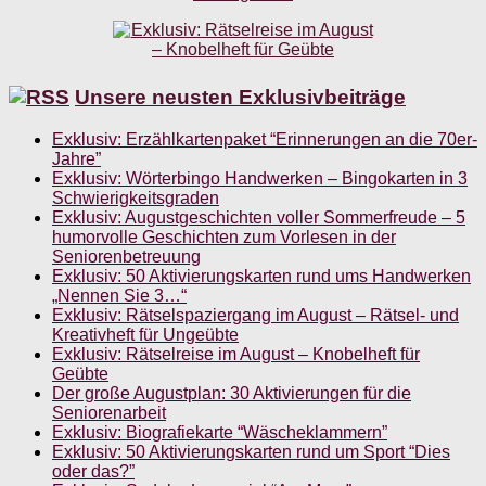
Unsere neusten Exklusivbeiträge
Exklusiv: Erzählkartenpaket “Erinnerungen an die 70er-
Jahre”
Exklusiv: Wörterbingo Handwerken – Bingokarten in 3
Schwierigkeitsgraden
Exklusiv: Augustgeschichten voller Sommerfreude – 5
humorvolle Geschichten zum Vorlesen in der
Seniorenbetreuung
Exklusiv: 50 Aktivierungskarten rund ums Handwerken
„Nennen Sie 3…“
Exklusiv: Rätselspaziergang im August – Rätsel- und
Kreativheft für Ungeübte
Exklusiv: Rätselreise im August – Knobelheft für
Geübte
Der große Augustplan: 30 Aktivierungen für die
Seniorenarbeit
Exklusiv: Biografiekarte “Wäscheklammern”
Exklusiv: 50 Aktivierungskarten rund um Sport “Dies
oder das?”