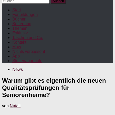
Suchen
nach:
Start
Fortbildungen
Bücher
Betreuung
Themen
Exklusiv
Taschen und Co.
Kontakt
Maw
Nichts verpassen!
App
Stellenangebote
News
Warum gibt es eigentlich die neuen
Qualitätsprüfungen für
Seniorenheime?
von
Natali