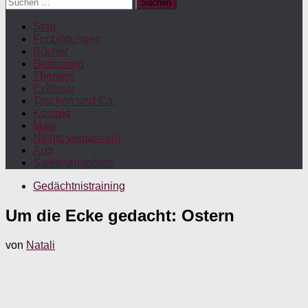
Suchen
nach:
Start
Fortbildungen
Bücher
Betreuung
Themen
Exklusiv
Taschen und Co.
Kontakt
Maw
Nichts verpassen!
App
Stellenangebote
Gedächtnistraining
Um die Ecke gedacht: Ostern
von
Natali