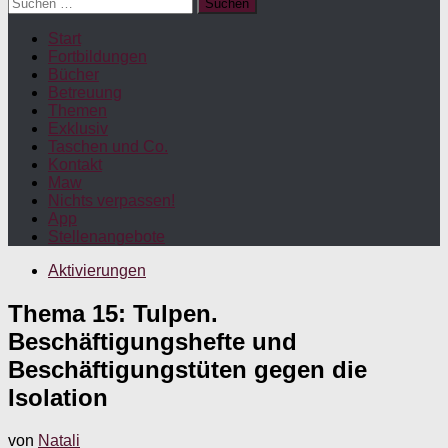
Suchen
nach:
Start
Fortbildungen
Bücher
Betreuung
Themen
Exklusiv
Taschen und Co.
Kontakt
Maw
Nichts verpassen!
App
Stellenangebote
Aktivierungen
Thema 15: Tulpen.
Beschäftigungshefte und
Beschäftigungstüten gegen die
Isolation
von
Natali