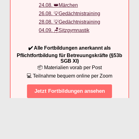
24.08. 👑Märchen
26.08. 💡Gedächtnistraining
28.08. 💡Gedächtnistraining
04.09. 🪑Sitzgymnastik
✔️ Alle Fortbildungen anerkannt als
Pflichtfortbildung für Betreuungskräfte (§53b
SGB XI)
📦 Materialien vorab per Post
💻 Teilnahme bequem online per Zoom
Jetzt Fortbildungen ansehen
Das Thema unseres heutigen Materials ist das Thema
„Tulpen“. Es darf wieder gerätselt, gemalt und berichtet
werden. Natürlich fehlt auch eine Seite zu dem Schlager
„Tulpen aus Amsterdam“ nicht und mit dem integrierten
Mandala ist Entspannung garantiert. Unser Material stellen