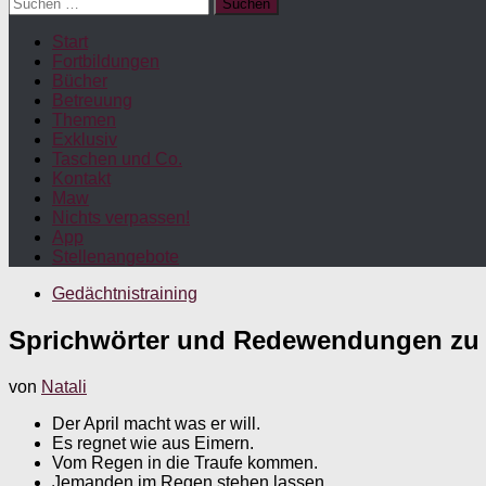
Suchen
nach:
Start
Fortbildungen
Bücher
Betreuung
Themen
Exklusiv
Taschen und Co.
Kontakt
Maw
Nichts verpassen!
App
Stellenangebote
Gedächtnistraining
Sprichwörter und Redewendungen zu
von
Natali
Der April macht was er will.
Es regnet wie aus Eimern.
Vom Regen in die Traufe kommen.
Jemanden im Regen stehen lassen.