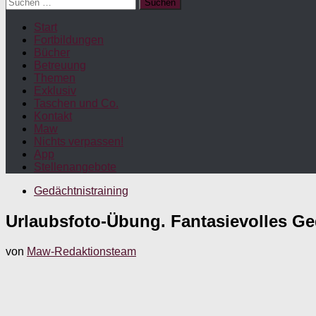
Suchen
nach:
Start
Fortbildungen
Bücher
Betreuung
Themen
Exklusiv
Taschen und Co.
Kontakt
Maw
Nichts verpassen!
App
Stellenangebote
Gedächtnistraining
Urlaubsfoto-Übung. Fantasievolles Ged
von
Maw-Redaktionsteam