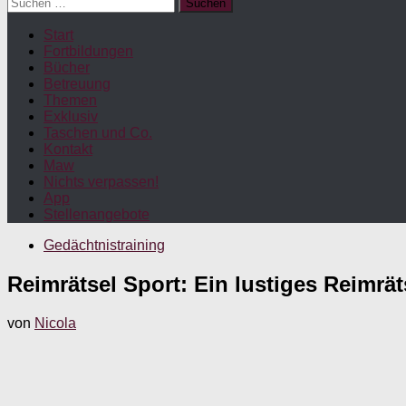
Suchen
nach:
Start
Fortbildungen
Bücher
Betreuung
Themen
Exklusiv
Taschen und Co.
Kontakt
Maw
Nichts verpassen!
App
Stellenangebote
Gedächtnistraining
Reimrätsel Sport: Ein lustiges Reimrät
von
Nicola