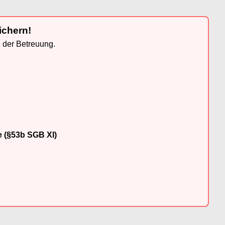
ichern!
n der Betreuung.
e (§53b SGB XI)