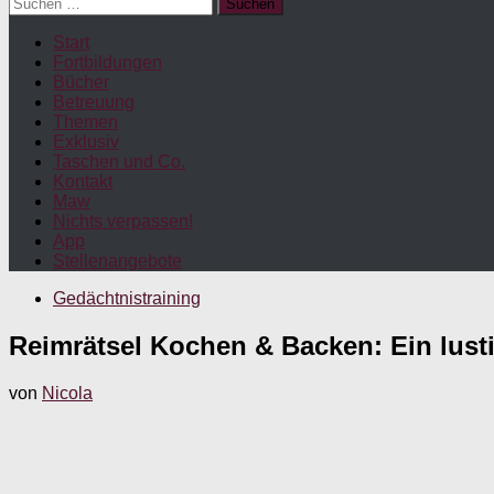
Suchen
nach:
Start
Fortbildungen
Bücher
Betreuung
Themen
Exklusiv
Taschen und Co.
Kontakt
Maw
Nichts verpassen!
App
Stellenangebote
Gedächtnistraining
Reimrätsel Kochen & Backen: Ein lusti
von
Nicola