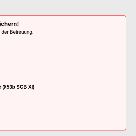
ichern!
n der Betreuung.
e (§53b SGB XI)