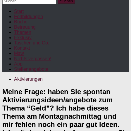
Suchen
nach:
Start
Fortbildungen
Bücher
Betreuung
Themen
Exklusiv
Taschen und Co.
Kontakt
Maw
Nichts verpassen!
App
Stellenangebote
Aktivierungen
Meine Frage: haben Sie spontan
Aktivierungsideen/angebote zum
Thema “Geld”? Ich habe dieses
Thema am Montagnachmittag und
mir fehlen noch ein paar gut Ideen.