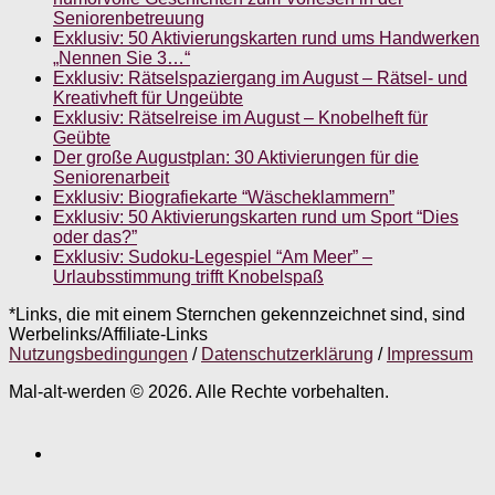
Seniorenbetreuung
Exklusiv: 50 Aktivierungskarten rund ums Handwerken
„Nennen Sie 3…“
Exklusiv: Rätselspaziergang im August – Rätsel- und
Kreativheft für Ungeübte
Exklusiv: Rätselreise im August – Knobelheft für
Geübte
Der große Augustplan: 30 Aktivierungen für die
Seniorenarbeit
Exklusiv: Biografiekarte “Wäscheklammern”
Exklusiv: 50 Aktivierungskarten rund um Sport “Dies
oder das?”
Exklusiv: Sudoku-Legespiel “Am Meer” –
Urlaubsstimmung trifft Knobelspaß
*Links, die mit einem Sternchen gekennzeichnet sind, sind
Werbelinks/Affiliate-Links
Nutzungsbedingungen
/
Datenschutzerklärung
/
Impressum
Mal-alt-werden © 2026. Alle Rechte vorbehalten.