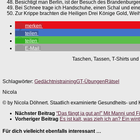
Besichtigt man Berlin, ist der Besuch des Brandenburge
Bei Schnee trage ich Handschuhe, einen Schal und ei
Zur Krippe brachten die Heiligen Drei Könige Gold, We
merken
teilen
teilen
E-Mail
Taschen, Tassen, T-Shirts und 
Schlagwörter:
Gedächtnistraining
GT-Übungen
Rätsel
Nicola
© by Nicola Döhnert. Staatlich examinierte Gesundheits- und K
Nächster Beitrag
“Das fängt ja gut an!” Mit Manni und 
Vorheriger Beitrag
Es ist kalt, was zieh ich an? Ein win
Für dich vielleicht ebenfalls interessant …