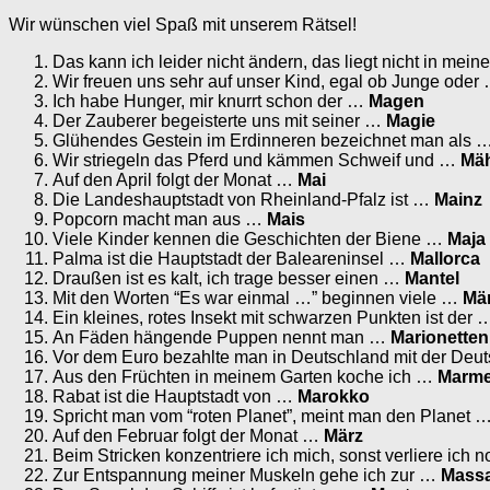
Wir wünschen viel Spaß mit unserem Rätsel!
Das kann ich leider nicht ändern, das liegt nicht in mei
Wir freuen uns sehr auf unser Kind, egal ob Junge oder
Ich habe Hunger, mir knurrt schon der …
Magen
Der Zauberer begeisterte uns mit seiner …
Magie
Glühendes Gestein im Erdinneren bezeichnet man als 
Wir striegeln das Pferd und kämmen Schweif und …
Mä
Auf den April folgt der Monat …
Mai
Die Landeshauptstadt von Rheinland-Pfalz ist …
Mainz
Popcorn macht man aus …
Mais
Viele Kinder kennen die Geschichten der Biene …
Maja
Palma ist die Hauptstadt der Baleareninsel …
Mallorca
Draußen ist es kalt, ich trage besser einen …
Mantel
Mit den Worten “Es war einmal …” beginnen viele …
Mä
Ein kleines, rotes Insekt mit schwarzen Punkten ist der
An Fäden hängende Puppen nennt man …
Marionetten
Vor dem Euro bezahlte man in Deutschland mit der De
Aus den Früchten in meinem Garten koche ich …
Marme
Rabat ist die Hauptstadt von …
Marokko
Spricht man vom “roten Planet”, meint man den Planet 
Auf den Februar folgt der Monat …
März
Beim Stricken konzentriere ich mich, sonst verliere ich
Zur Entspannung meiner Muskeln gehe ich zur …
Mass