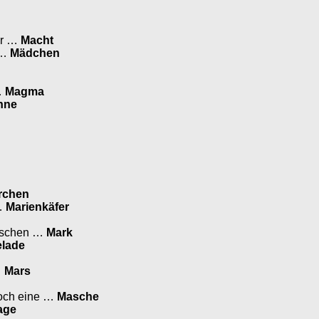
ner …
Macht
 …
Mädchen
…
Magma
hne
rchen
 …
Marienkäfer
utschen …
Mark
lade
…
Mars
 noch eine …
Masche
age