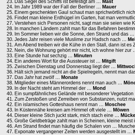
Das Segel des Schiffs ist befestigt am …
Mast
Im Jahr 1989 war der Fall der Berliner …
Mauer
Einem geschenkten Gaul schaut man sprichwörtlich nic
Findet man kleine Erdhügel im Garten, hat man vermutl
Verstehen sich Personen nicht, sagt man sie seien wie
In manchen Ländern zahlt man für das Befahren bestim
Im Sommer lieben wir die Sonne, den Strand und das 
Jedes Jahr reisen viele Muslime zur Hadsch nach …
Me
Am Abend treiben wir die Kühe in den Stall, dann ist es
Nein, die Wohnung gehört mir nicht, ich wohne hier zur
Eine Stunde hat sechzig …
Minuten
Ein anderes Wort für die Aussteuer ist …
Mitgift
Zwischen Dienstag und Donnerstag liegt der …
Mittwoc
Hält sich jemand nicht an die Spielregeln, nennt man d
Das Jahr hat zwölf …
Monate
Mitglieder eines Männerordens nennt man auch …
Mön
In der Nacht steht am Himmel der …
Mond
Ein sumpfähnliches Gelände mit besonderer Vegetation
Zum Zerstoßen und Zerreiben von Substanzen, nutzt m
Ein islamisches Gotteshaus nennt man …
Moschee
In Küstennähe kreisen am Himmel oft viele …
Möwen
Dieser kleine Stich juckt stark, mich stach eine …
Mück
Große Geldbeträge zahlt man in Scheinen, kleine meist
Am Strand findet man häufig die Schalen von … Musche
Exponate vergangener Zeiten werden ausgestellt im …