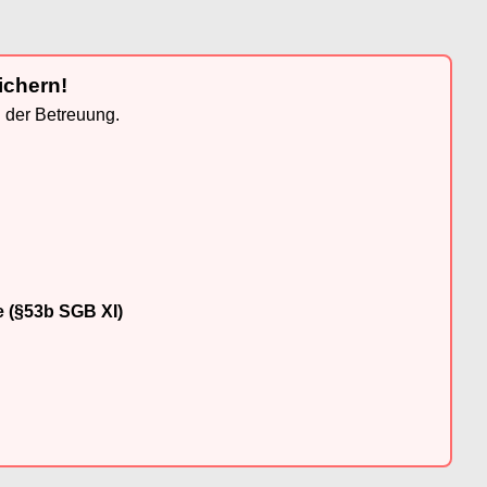
ichern!
n der Betreuung.
e (§53b SGB XI)