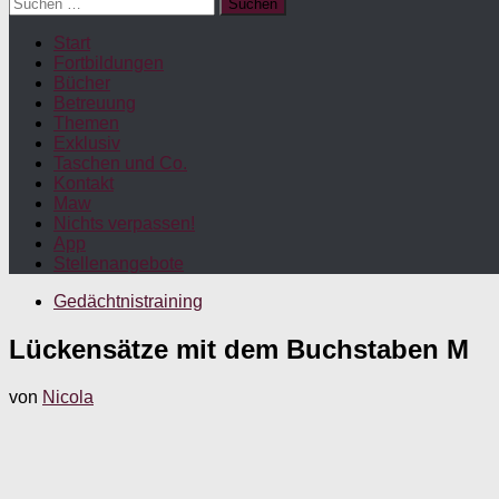
Suchen
nach:
Start
Fortbildungen
Bücher
Betreuung
Themen
Exklusiv
Taschen und Co.
Kontakt
Maw
Nichts verpassen!
App
Stellenangebote
Gedächtnistraining
Lückensätze mit dem Buchstaben M
von
Nicola