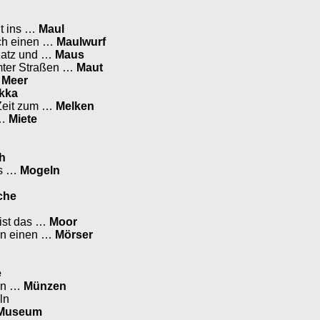
ht ins …
Maul
ich einen …
Maulwurf
 Katz und …
Maus
mter Straßen …
Maut
…
Meer
kka
 Zeit zum …
Melken
 …
Miete
h
as …
Mogeln
che
 ist das …
Moor
an einen …
Mörser
e
 in …
Münzen
ln
Museum