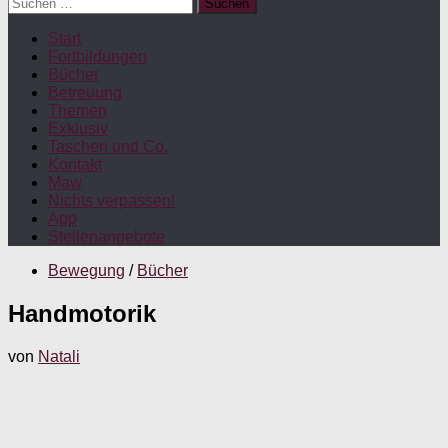
Suchen
nach:
Start
Fortbildungen
Bücher
Betreuung
Themen
Exklusiv
Taschen und Co.
Kontakt
Maw
Nichts verpassen!
App
Stellenangebote
Bewegung
/
Bücher
Handmotorik
von
Natali