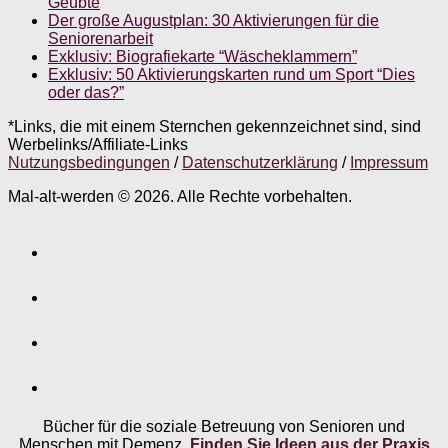
Geübte
Der große Augustplan: 30 Aktivierungen für die
Seniorenarbeit
Exklusiv: Biografiekarte “Wäscheklammern”
Exklusiv: 50 Aktivierungskarten rund um Sport “Dies
oder das?”
*Links, die mit einem Sternchen gekennzeichnet sind, sind
Werbelinks/Affiliate-Links
Nutzungsbedingungen
/
Datenschutzerklärung
/
Impressum
Mal-alt-werden © 2026. Alle Rechte vorbehalten.
Bücher für die soziale Betreuung von Senioren und
Menschen mit Demenz.
Finden Sie Ideen aus der Praxis