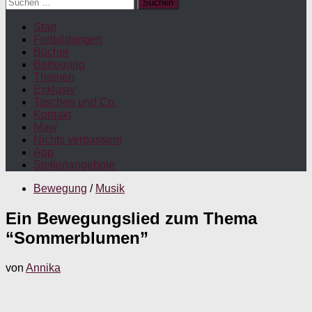
Suchen
nach:
Start
Fortbildungen
Bücher
Betreuung
Themen
Exklusiv
Taschen und Co.
Kontakt
Maw
Nichts verpassen!
App
Stellenangebote
Bewegung
/
Musik
Ein Bewegungslied zum Thema
“Sommerblumen”
von
Annika