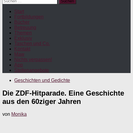
Suchen
nach:
Start
Fortbildungen
Bücher
Betreuung
Themen
Exklusiv
Taschen und Co.
Kontakt
Maw
Nichts verpassen!
App
Stellenangebote
Geschichten und Gedichte
Die ZDF-Hitparade. Eine Geschichte
aus den 60ziger Jahren
von
Monika