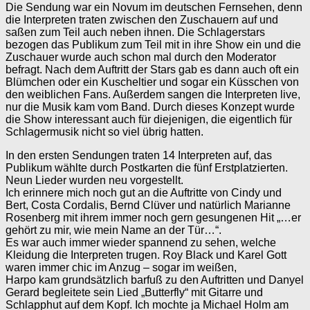
Die Sendung war ein Novum im deutschen Fernsehen, denn
die Interpreten traten zwischen den Zuschauern auf und
saßen zum Teil auch neben ihnen. Die Schlagerstars
bezogen das Publikum zum Teil mit in ihre Show ein und die
Zuschauer wurde auch schon mal durch den Moderator
befragt. Nach dem Auftritt der Stars gab es dann auch oft ein
Blümchen oder ein Kuscheltier und sogar ein Küsschen von
den weiblichen Fans. Außerdem sangen die Interpreten live,
nur die Musik kam vom Band. Durch dieses Konzept wurde
die Show interessant auch für diejenigen, die eigentlich für
Schlagermusik nicht so viel übrig hatten.
In den ersten Sendungen traten 14 Interpreten auf, das
Publikum wählte durch Postkarten die fünf Erstplatzierten.
Neun Lieder wurden neu vorgestellt.
Ich erinnere mich noch gut an die Auftritte von Cindy und
Bert, Costa Cordalis, Bernd Clüver und natürlich Marianne
Rosenberg mit ihrem immer noch gern gesungenen Hit „…er
gehört zu mir, wie mein Name an der Tür…“.
Es war auch immer wieder spannend zu sehen, welche
Kleidung die Interpreten trugen. Roy Black und Karel Gott
waren immer chic im Anzug – sogar im weißen,
Harpo kam grundsätzlich barfuß zu den Auftritten und Danyel
Gerard begleitete sein Lied „Butterfly“ mit Gitarre und
Schlapphut auf dem Kopf. Ich mochte ja Michael Holm am