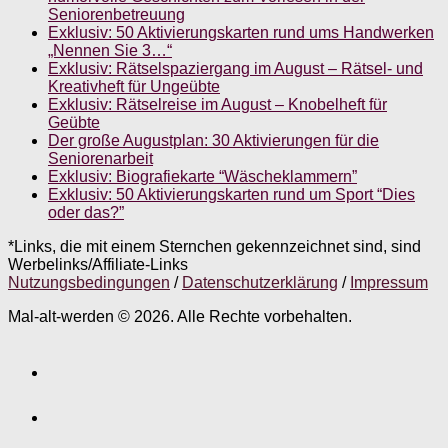
Seniorenbetreuung
Exklusiv: 50 Aktivierungskarten rund ums Handwerken
„Nennen Sie 3…“
Exklusiv: Rätselspaziergang im August – Rätsel- und
Kreativheft für Ungeübte
Exklusiv: Rätselreise im August – Knobelheft für
Geübte
Der große Augustplan: 30 Aktivierungen für die
Seniorenarbeit
Exklusiv: Biografiekarte “Wäscheklammern”
Exklusiv: 50 Aktivierungskarten rund um Sport “Dies
oder das?”
*Links, die mit einem Sternchen gekennzeichnet sind, sind
Werbelinks/Affiliate-Links
Nutzungsbedingungen
/
Datenschutzerklärung
/
Impressum
Mal-alt-werden © 2026. Alle Rechte vorbehalten.