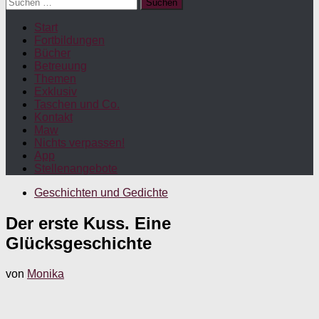
Suchen
nach:
Start
Fortbildungen
Bücher
Betreuung
Themen
Exklusiv
Taschen und Co.
Kontakt
Maw
Nichts verpassen!
App
Stellenangebote
Geschichten und Gedichte
Der erste Kuss. Eine
Glücksgeschichte
von
Monika