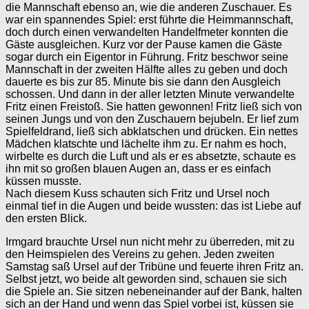
die Mannschaft ebenso an, wie die anderen Zuschauer. Es
war ein spannendes Spiel: erst führte die Heimmannschaft,
doch durch einen verwandelten Handelfmeter konnten die
Gäste ausgleichen. Kurz vor der Pause kamen die Gäste
sogar durch ein Eigentor in Führung. Fritz beschwor seine
Mannschaft in der zweiten Hälfte alles zu geben und doch
dauerte es bis zur 85. Minute bis sie dann den Ausgleich
schossen. Und dann in der aller letzten Minute verwandelte
Fritz einen Freistoß. Sie hatten gewonnen! Fritz ließ sich von
seinen Jungs und von den Zuschauern bejubeln. Er lief zum
Spielfeldrand, ließ sich abklatschen und drücken. Ein nettes
Mädchen klatschte und lächelte ihm zu. Er nahm es hoch,
wirbelte es durch die Luft und als er es absetzte, schaute es
ihn mit so großen blauen Augen an, dass er es einfach
küssen musste.
Nach diesem Kuss schauten sich Fritz und Ursel noch
einmal tief in die Augen und beide wussten: das ist Liebe auf
den ersten Blick.
Irmgard brauchte Ursel nun nicht mehr zu überreden, mit zu
den Heimspielen des Vereins zu gehen. Jeden zweiten
Samstag saß Ursel auf der Tribüne und feuerte ihren Fritz an.
Selbst jetzt, wo beide alt geworden sind, schauen sie sich
die Spiele an. Sie sitzen nebeneinander auf der Bank, halten
sich an der Hand und wenn das Spiel vorbei ist, küssen sie