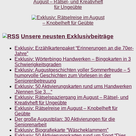
Unsere neusten Exklusivbeiträge
Exklusiv: Erzählkartenpaket “Erinnerungen an die 70er-
Jahre”
Exklusiv: Wörterbingo Handwerken – Bingokarten in 3
Schwierigkeitsgraden
Exklusiv: Augustgeschichten voller Sommerfreude – 5
humorvolle Geschichten zum Vorlesen in der
Seniorenbetreuung
Exklusiv: 50 Aktivierungskarten rund ums Handwerken
„Nennen Sie 3…“
Exklusiv: Rätselspaziergang im August – Rätsel- und
Kreativheft für Ungeübte
Exklusiv: Rätselreise im August – Knobelheft für
Geübte
Der große Augustplan: 30 Aktivierungen für die
Seniorenarbeit
Exklusiv: Biografiekarte “Wäscheklammern”
Exklusiv: 50 Aktivierungskarten rund um Sport “Dies