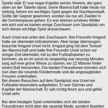
Spiele statt. Er war sogar Kapitän seines Vereins, der ganz
oben an der Tabelle stand. Seine Mannschaft hatte heute vor
siebzig Jahren ein wichtiges Spiel gegen die Nachbarsstadt.
Sollte der Gegner gewinnen, würden sie nur als Zweiter in
die Sommerpause gehen. Es war ebenso schönes Wetter
wie jetzt und es kamen einige Zuschauer zum Sportplatz um
sich dieses wichtige Spiel anzuschauen.
Auch Ursel war unter den Zuschauern. Ihre Freundin Irmgard
hatte sie überredet mitzukommen. Aber lange überzeugen
brauchte Irmgard Ursel nicht. Irmgard ging mit dem Torwart
der Mannschaft und hatte ihre Freundin Ursel schon vor
einiger Zeit überredet, mit zu den Fußballspielen zu
kommen, da es ihr sonst so langweilig war neunzig Minuten
lang auf eine grüne Wiese zu starren, wo 22 Männer hinter
einem Ball herrannten. Die beiden Freundinnen konnten sich
nun über die neueste Kleidermode und die angesagtesten
Frisuren unterhalten.
Bei diesen Besuchen auf dem Sportplatz war Ursel ein
Fußballer besonders aufgefallen. Er war Stürmer und
Kapitän der Mannschaft. Er sah richtig fesch aus und gefiel
Ursel sehr.
Bei dem heutigen Spiel unterhielten sich die beiden
Freundinnen nicht über die neueste Mode, sondern feuerten