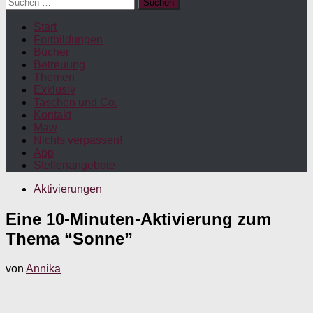
Suchen
nach:
Start
Fortbildungen
Bücher
Betreuung
Themen
Exklusiv
Taschen und Co.
Kontakt
Maw
Nichts verpassen!
App
Stellenangebote
Aktivierungen
Eine 10-Minuten-Aktivierung zum
Thema “Sonne”
von
Annika