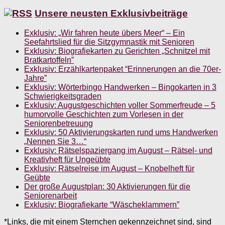
Unsere neusten Exklusivbeiträge
Exklusiv: „Wir fahren heute übers Meer“ – Ein
Seefahrtslied für die Sitzgymnastik mit Senioren
Exklusiv: Biografiekarten zu Gerichten „Schnitzel mit
Bratkartoffeln”
Exklusiv: Erzählkartenpaket “Erinnerungen an die 70er-
Jahre”
Exklusiv: Wörterbingo Handwerken – Bingokarten in 3
Schwierigkeitsgraden
Exklusiv: Augustgeschichten voller Sommerfreude – 5
humorvolle Geschichten zum Vorlesen in der
Seniorenbetreuung
Exklusiv: 50 Aktivierungskarten rund ums Handwerken
„Nennen Sie 3…“
Exklusiv: Rätselspaziergang im August – Rätsel- und
Kreativheft für Ungeübte
Exklusiv: Rätselreise im August – Knobelheft für
Geübte
Der große Augustplan: 30 Aktivierungen für die
Seniorenarbeit
Exklusiv: Biografiekarte “Wäscheklammern”
*Links, die mit einem Sternchen gekennzeichnet sind, sind