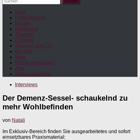
Suchen
nach:
Start
Fortbildungen
Bücher
Betreuung
Themen
Exklusiv
Taschen und Co.
Kontakt
Maw
Nichts verpassen!
App
Stellenangebote
Interviews
Der Demenz-Sessel- schaukelnd zu
mehr Wohlbefinden
von
Natali
Im Exklusiv-Bereich finden Sie ausgearbeitetes und sofort
einsetzbares Praxismaterial: