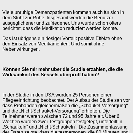
Viele unruhige Demenzpatienten kommen auch für sich in
dem Stuhl zur Ruhe. Insgesamt werden die Benutzer
ausgeglichener und zufriedener. Uns wurde schon öfters
berichtet, dass die Medikation reduziert werden konnte.
Das ist übrigens ein riesiger Vorteil: positive Effekte ohne
den Einsatz von Medikamenten. Und somit ohne
Nebenwirkungen.
Können Sie mir mehr über die Studie erzählen, die die
Wirksamkeit des Sessels überprüft haben?
In der Studie in den USA wurden 25 Personen einer
Pflegeeinrichtung beobachtet. Der Aufbau der Studie sah vor,
dass Probanden gleichermaßen die „Schaukel-Versorgung“
und die „Nicht-Schaukel-Versorgung“ erhielten. Die
Teilnehmer waren zwischen 72 und 95 Jahre alt. Über 6
Wochen wurden zwei Testgruppen festgelegt, unterteilt in
„Schaukeln“ und „Nicht-Schaukeln“. Die Zusammenfassung
der Daten zeigte, dass die testpersonen, die 80 Minuten und