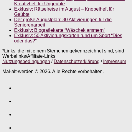
Kreativheft für Ungeübte
Exklusiv: Rätselreise im August – Knobelheft für
Geübte
Der große Augustplan: 30 Aktivierungen für die
Seniorenarbeit
Exklusiv: Biografiekarte “Wäscheklammern”
Exklusiv: 50 Aktivierungskarten rund um Sport “Dies
oder das?”
*Links, die mit einem Sternchen gekennzeichnet sind, sind
Werbelinks/Affiliate-Links
Nutzungsbedingungen
/
Datenschutzerklärung
/
Impressum
Mal-alt-werden © 2026. Alle Rechte vorbehalten.