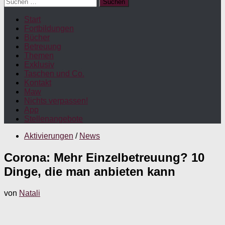
Suchen
nach:
Start
Fortbildungen
Bücher
Betreuung
Themen
Exklusiv
Taschen und Co.
Kontakt
Maw
Nichts verpassen!
App
Stellenangebote
Aktivierungen
/
News
Corona: Mehr Einzelbetreuung? 10
Dinge, die man anbieten kann
von
Natali