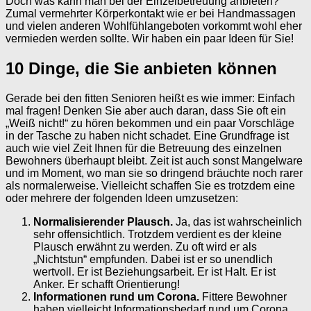
Doch was kann man bei der Einzelbetreuung anbieten?
Zumal vermehrter Körperkontakt wie er bei Handmassagen
und vielen anderen Wohlfühlangeboten vorkommt wohl eher
vermieden werden sollte. Wir haben ein paar Ideen für Sie!
10 Dinge, die Sie anbieten können
Gerade bei den fitten Senioren heißt es wie immer: Einfach
mal fragen! Denken Sie aber auch daran, dass Sie oft ein
„Weiß nicht!“ zu hören bekommen und ein paar Vorschläge
in der Tasche zu haben nicht schadet. Eine Grundfrage ist
auch wie viel Zeit Ihnen für die Betreuung des einzelnen
Bewohners überhaupt bleibt. Zeit ist auch sonst Mangelware
und im Moment, wo man sie so dringend bräuchte noch rarer
als normalerweise. Vielleicht schaffen Sie es trotzdem eine
oder mehrere der folgenden Ideen umzusetzen:
Normalisierender Plausch.
Ja, das ist wahrscheinlich
sehr offensichtlich. Trotzdem verdient es der kleine
Plausch erwähnt zu werden. Zu oft wird er als
„Nichtstun“ empfunden. Dabei ist er so unendlich
wertvoll. Er ist Beziehungsarbeit. Er ist Halt. Er ist
Anker. Er schafft Orientierung!
Informationen rund um Corona.
Fittere Bewohner
haben vielleicht Informationsbedarf rund um Corona.