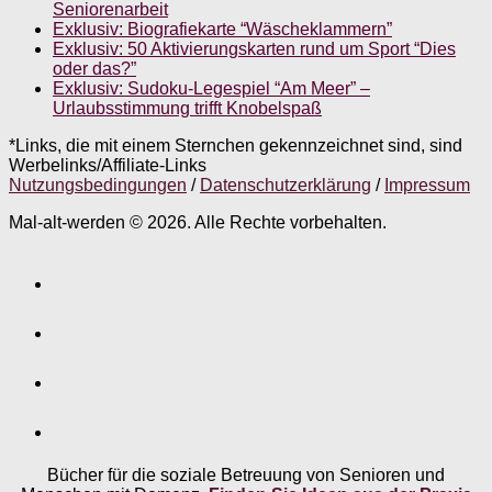
Seniorenarbeit
Exklusiv: Biografiekarte “Wäscheklammern”
Exklusiv: 50 Aktivierungskarten rund um Sport “Dies
oder das?”
Exklusiv: Sudoku-Legespiel “Am Meer” –
Urlaubsstimmung trifft Knobelspaß
*Links, die mit einem Sternchen gekennzeichnet sind, sind
Werbelinks/Affiliate-Links
Nutzungsbedingungen
/
Datenschutzerklärung
/
Impressum
Mal-alt-werden © 2026. Alle Rechte vorbehalten.
Bücher für die soziale Betreuung von Senioren und