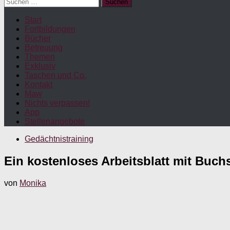
Suchen
nach:
Start
Fortbildungen
Bücher
Betreuung
Themen
Exklusiv
Taschen und Co.
Kontakt
Maw
Nichts verpassen!
App
Stellenangebote
Gedächtnistraining
Ein kostenloses Arbeitsblatt mit Buc
von
Monika