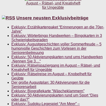
Unsere neusten Exklusivbeiträge
Exklusiv: Erzählkartenpaket “Erinnerungen an die 70er-
Jahre”
Exklusiv: Wörterbingo Handwerken – Bingokarten in 3
Schwierigkeitsgraden
Exklusiv: Augustgeschichten voller Sommerfreude – 5
humorvolle Geschichten zum Vorlesen in der
Seniorenbetreuung
Exklusiv: 50 Aktivierungskarten rund ums Handwerken
„Nennen Sie 3…“
Exklusiv: Rätselspaziergang im August – Rätsel- und
Kreativheft für Ungeübte
Exklusiv: Rätselreise im August – Knobelheft für
Geübte
Der große Augustplan: 30 Aktivierungen für die
Seniorenarbeit
Exklusiv: Biografiekarte “Wäscheklammern”
Exklusiv: 50 Aktivierungskarten rund um Sport “Dies
oder das?”
Exklusiv: Sudoku-Legespiel “Am Meer” –