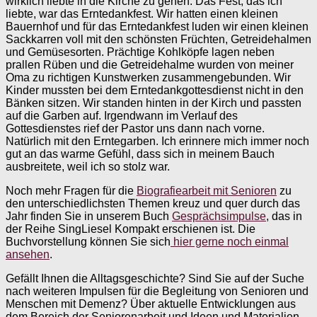
wirklich liebte in die Kirche zu gehen. Das Fest, das ich
liebte, war das Erntedankfest. Wir hatten einen kleinen
Bauernhof und für das Erntedankfest luden wir einen kleinen
Sackkarren voll mit den schönsten Früchten, Getreidehalmen
und Gemüsesorten. Prächtige Kohlköpfe lagen neben
prallen Rüben und die Getreidehalme wurden von meiner
Oma zu richtigen Kunstwerken zusammengebunden. Wir
Kinder mussten bei dem Erntedankgottesdienst nicht in den
Bänken sitzen. Wir standen hinten in der Kirch und passten
auf die Garben auf. Irgendwann im Verlauf des
Gottesdienstes rief der Pastor uns dann nach vorne.
Natürlich mit den Erntegarben. Ich erinnere mich immer noch
gut an das warme Gefühl, dass sich in meinem Bauch
ausbreitete, weil ich so stolz war.
Noch mehr Fragen für die
Biografiearbeit mit Senioren
zu
den unterschiedlichsten Themen kreuz und quer durch das
Jahr finden Sie in unserem Buch
Gesprächsimpulse
, das in
der Reihe SingLiesel Kompakt erschienen ist. Die
Buchvorstellung können Sie sich
hier gerne noch einmal
ansehen
.
Gefällt Ihnen die Alltagsgeschichte? Sind Sie auf der Suche
nach weiteren Impulsen für die Begleitung von Senioren und
Menschen mit Demenz? Über aktuelle Entwicklungen aus
dem Bereich der Seniorenarbeit und Ideen und Materialien