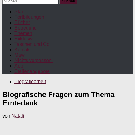
Suchen
nach:
Start
Fortbildungen
Bücher
Betreuung
Themen
Exklusiv
Taschen und Co.
Kontakt
Maw
Nichts verpassen!
App
Stellenangebote
Biografiearbeit
Biografische Fragen zum Thema
Erntedank
von
Natali