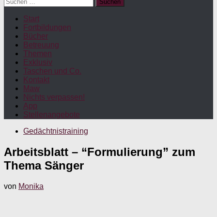
Suchen
nach:
Start
Fortbildungen
Bücher
Betreuung
Themen
Exklusiv
Taschen und Co.
Kontakt
Maw
Nichts verpassen!
App
Stellenangebote
Gedächtnistraining
Arbeitsblatt – “Formulierung” zum
Thema Sänger
von
Monika