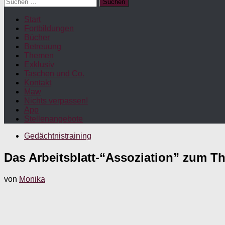
Suchen
nach:
Start
Fortbildungen
Bücher
Betreuung
Themen
Exklusiv
Taschen und Co.
Kontakt
Maw
Nichts verpassen!
App
Stellenangebote
Gedächtnistraining
Das Arbeitsblatt-“Assoziation” zum T
von
Monika