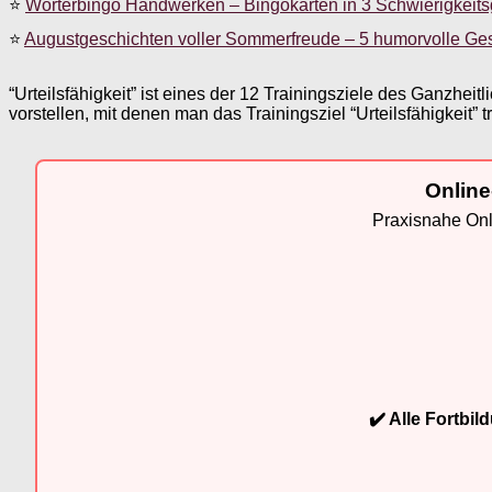
⭐
Wörterbingo Handwerken – Bingokarten in 3 Schwierigkeit
⭐
Augustgeschichten voller Sommerfreude – 5 humorvolle Ge
“Urteilsfähigkeit” ist eines der 12 Trainingsziele des Ganzheit
vorstellen, mit denen man das Trainingsziel “Urteilsfähigkeit” t
Online
Praxisnahe Onli
✔️ Alle Fortbi