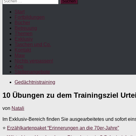
Suchen
nach:
Start
Fortbildungen
Bücher
Betreuung
Themen
Exklusiv
Taschen und Co.
Kontakt
Maw
Nichts verpassen!
App
Stellenangebote
Gedächtnistraining
10 Übungen zu dem Trainingsziel Urtei
von
Natali
Im Exklusiv-Bereich finden Sie ausgearbeitetes und sofort ein
⭐
Erzählkartenpaket “Erinnerungen an die 70er-Jahre”