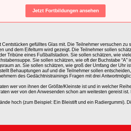
Jetzt Fortbildungen ansehen
t Centstücken gefülltes Glas mit. Die Teilnehmer versuchen zu 
 und dem Eifelturm wird gezeigt. Die Teilnehmer sollen schätze
der Tribüne eines Fußballstadion. Sie sollen schätzen, wie vie
hstabensuppe. Sie sollen schätzen, wie oft der Buchstabe “A” 
raum an. Sie sollen schätzen, wie groß der Umfang der Uhr ist
tellt Behauptungen auf und die Teilnehmer sollen entscheiden,
lnehmern des Gedächtnistrainings Fragen mit drei Antwortmöglic
aten wer von ihnen der Größte/Kleinste ist und in welcher Rei
raten wer von den Anwesenden schon am weitesten gereist ist.
nde hoch (zum Beispiel: Ein Bleistift und ein Radiergummi). D