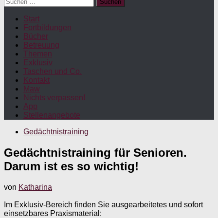
Suchen
nach:
Start
Fortbildungen
Bücher
Betreuung
Themen
Exklusiv
Taschen und Co.
Kontakt
Maw
Nichts verpassen!
App
Stellenangebote
Gedächtnistraining
Gedächtnistraining für Senioren.
Darum ist es so wichtig!
von
Katharina
Im Exklusiv-Bereich finden Sie ausgearbeitetes und sofort
einsetzbares Praxismaterial: