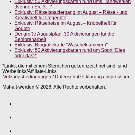
Exklusiv: 50 Aktivierungskarten rund ums Handwerken
„Nennen Sie 3…“
Exklusiv: Rätselspaziergang im August – Rätsel- und
Kreativheft für Ungeübte
Exklusiv: Rätselreise im August – Knobelheft für
Geübte
Der große Augustplan: 30 Aktivierungen für die
Seniorenarbeit
Exklusiv: Biografiekarte “Wäscheklammern”
Exklusiv: 50 Aktivierungskarten rund um Sport “Dies
oder das?”
*Links, die mit einem Sternchen gekennzeichnet sind, sind
Werbelinks/Affiliate-Links
Nutzungsbedingungen
/
Datenschutzerklärung
/
Impressum
Mal-alt-werden © 2026. Alle Rechte vorbehalten.