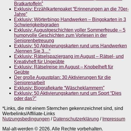
Bratkartoffeln”
Exklusiv: Erzählkartenpaket “Erinnerungen an die 70er-
Jahre”
Exklusiv: Wörterbingo Handwerken – Bingokarten in 3
Schwierigkeitsgraden
Exklusiv: Augustgeschichten voller Sommerfreude – 5
humorvolle Geschichten zum Vorlesen in der
Seniorenbetreuung
Exklusiv: 50 Aktivierungskarten rund ums Handwerken
„Nennen Sie 3…“
Exklusiv: Rätselspaziergang im August – Rätsel- und
Kreativheft für Ungeübte
Exklusiv: Rätselreise im August – Knobelheft für
Geübte
Der große Augustplan: 30 Aktivierungen für die
Seniorenarbeit
Exklusiv: Biografiekarte “Wäscheklammern”
Exklusiv: 50 Aktivierungskarten rund um Sport “Dies
oder das?”
*Links, die mit einem Sternchen gekennzeichnet sind, sind
Werbelinks/Affiliate-Links
Nutzungsbedingungen
/
Datenschutzerklärung
/
Impressum
Mal-alt-werden © 2026. Alle Rechte vorbehalten.