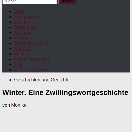
Suchen
nach:
Start
Fortbildungen
Bücher
Betreuung
Themen
Exklusiv
Taschen und Co.
Kontakt
Maw
Nichts verpassen!
App
Stellenangebote
Geschichten und Gedichte
Winter. Eine Zwillingswortgeschichte
von
Monika