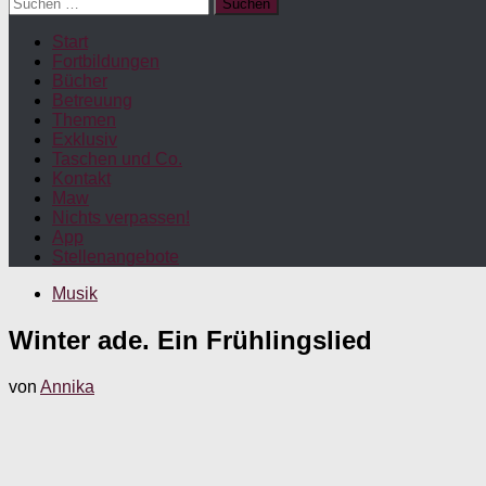
Suchen
nach:
Start
Fortbildungen
Bücher
Betreuung
Themen
Exklusiv
Taschen und Co.
Kontakt
Maw
Nichts verpassen!
App
Stellenangebote
Musik
Winter ade. Ein Frühlingslied
von
Annika