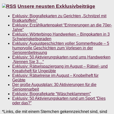
Unsere neusten Exklusivbeiträge
Exklusiv: Biografiekarten zu Gerichten „Schnitzel mit
Bratkartoffeln”
Exklusiv: Erzählkartenpaket “Erinnerungen an die 70er-
Jahre”
Exklusiv: Wörterbingo Handwerken – Bingokarten in 3
Schwierigkeitsgraden
Exklusiv: Augustgeschichten voller Sommerfreude – 5
humorvolle Geschichten zum Vorlesen in der
Seniorenbetreuung
Exklusiv: 50 Aktivierungskarten rund ums Handwerken
„Nennen Sie 3…“
Exklusiv: Rätselspaziergang im August – Rätsel- und
Kreativheft für Ungeübte
Exklusiv: Rätselreise im August – Knobelheft für
Geübte
Der große Augustplan: 30 Aktivierungen für die
Seniorenarbeit
Exklusiv: Biografiekarte “Wäscheklammern”
Exklusiv: 50 Aktivierungskarten rund um Sport “Dies
oder das?”
*Links, die mit einem Sternchen gekennzeichnet sind, sind