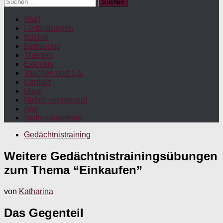
Suchen
nach:
Start
Fortbildungen
Bücher
Betreuung
Themen
Exklusiv
Taschen und Co.
Kontakt
Maw
Nichts verpassen!
App
Stellenangebote
Gedächtnistraining
Weitere Gedächtnistrainingsübungen
zum Thema “Einkaufen”
von
Katharina
Das Gegenteil