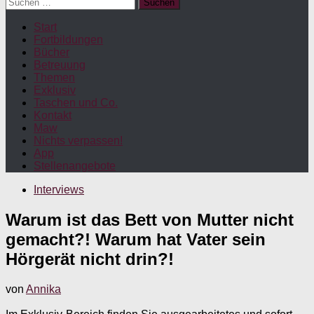
Suchen
nach:
Start
Fortbildungen
Bücher
Betreuung
Themen
Exklusiv
Taschen und Co.
Kontakt
Maw
Nichts verpassen!
App
Stellenangebote
Interviews
Warum ist das Bett von Mutter nicht
gemacht?! Warum hat Vater sein
Hörgerät nicht drin?!
von
Annika