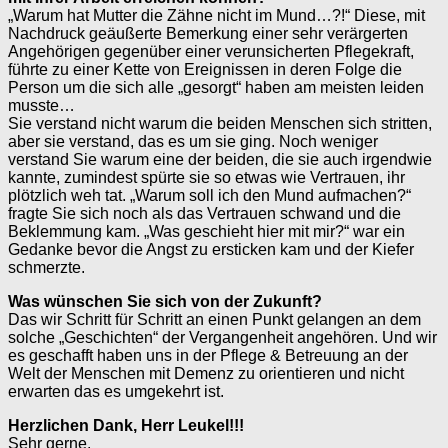
„Warum hat Mutter die Zähne nicht im Mund…?!“ Diese, mit
Nachdruck geäußerte Bemerkung einer sehr verärgerten
Angehörigen gegenüber einer verunsicherten Pflegekraft,
führte zu einer Kette von Ereignissen in deren Folge die
Person um die sich alle „gesorgt“ haben am meisten leiden
musste…
Sie verstand nicht warum die beiden Menschen sich stritten,
aber sie verstand, das es um sie ging. Noch weniger
verstand Sie warum eine der beiden, die sie auch irgendwie
kannte, zumindest spürte sie so etwas wie Vertrauen, ihr
plötzlich weh tat. „Warum soll ich den Mund aufmachen?“
fragte Sie sich noch als das Vertrauen schwand und die
Beklemmung kam. „Was geschieht hier mit mir?“ war ein
Gedanke bevor die Angst zu ersticken kam und der Kiefer
schmerzte.
Was wünschen Sie sich von der Zukunft?
Das wir Schritt für Schritt an einen Punkt gelangen an dem
solche „Geschichten“ der Vergangenheit angehören. Und wir
es geschafft haben uns in der Pflege & Betreuung an der
Welt der Menschen mit Demenz zu orientieren und nicht
erwarten das es umgekehrt ist.
Herzlichen Dank, Herr Leukel!!!
Sehr gerne.