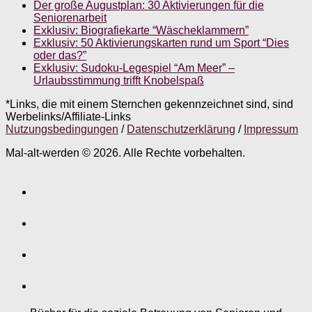
Der große Augustplan: 30 Aktivierungen für die
Seniorenarbeit
Exklusiv: Biografiekarte “Wäscheklammern”
Exklusiv: 50 Aktivierungskarten rund um Sport “Dies
oder das?”
Exklusiv: Sudoku-Legespiel “Am Meer” –
Urlaubsstimmung trifft Knobelspaß
*Links, die mit einem Sternchen gekennzeichnet sind, sind
Werbelinks/Affiliate-Links
Nutzungsbedingungen
/
Datenschutzerklärung
/
Impressum
Mal-alt-werden © 2026. Alle Rechte vorbehalten.