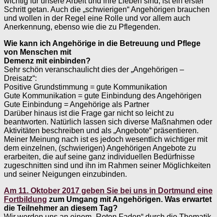
wichtig für unsere Arbeit und ihre Lieben sind, ist ein erster
Schritt getan. Auch die „schwierigen“ Angehörigen brauchen
und wollen in der Regel eine Rolle und vor allem auch
Anerkennung, ebenso wie die zu Pflegenden.
Wie kann ich Angehörige in die Betreuung und Pflege
von Menschen mit
Demenz mit einbinden?
Sehr schön veranschaulicht dies der „Angehörigen –
Dreisatz“:
Positive Grundstimmung = gute Kommunikation
Gute Kommunikation = gute Einbindung des Angehörigen
Gute Einbindung = Angehörige als Partner
Darüber hinaus ist die Frage gar nicht so leicht zu
beantworten. Natürlich lassen sich diverse Maßnahmen oder
Aktivitäten beschreiben und als „Angebote“ präsentieren.
Meiner Meinung nach ist es jedoch wesentlich wichtiger mit
dem einzelnen, (schwierigen) Angehörigen Angebote zu
erarbeiten, die auf seine ganz individuellen Bedürfnisse
zugeschnitten sind und ihn im Rahmen seiner Möglichkeiten
und seiner Neigungen einzubinden.
Am 11. Oktober 2017 geben Sie bei uns in Dortmund eine
Fortbildung
zum
Umgang mit Angehörigen. Was erwartet
die Teilnehmer an diesem Tag?
Wir werden uns an einem „Roten Faden“ durch die Thematik