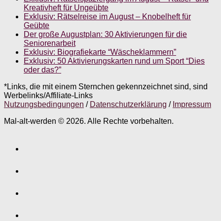
Kreativheft für Ungeübte
Exklusiv: Rätselreise im August – Knobelheft für
Geübte
Der große Augustplan: 30 Aktivierungen für die
Seniorenarbeit
Exklusiv: Biografiekarte “Wäscheklammern”
Exklusiv: 50 Aktivierungskarten rund um Sport “Dies
oder das?”
*Links, die mit einem Sternchen gekennzeichnet sind, sind
Werbelinks/Affiliate-Links
Nutzungsbedingungen
/
Datenschutzerklärung
/
Impressum
Mal-alt-werden © 2026. Alle Rechte vorbehalten.