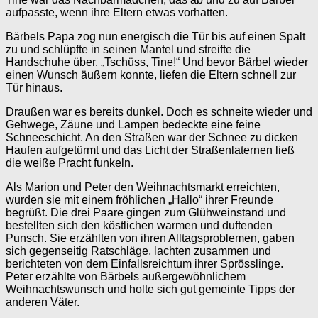
aufpasste, wenn ihre Eltern etwas vorhatten.
Bärbels Papa zog nun energisch die Tür bis auf einen Spalt
zu und schlüpfte in seinen Mantel und streifte die
Handschuhe über. „Tschüss, Tine!“ Und bevor Bärbel wieder
einen Wunsch äußern konnte, liefen die Eltern schnell zur
Tür hinaus.
Draußen war es bereits dunkel. Doch es schneite wieder und
Gehwege, Zäune und Lampen bedeckte eine feine
Schneeschicht. An den Straßen war der Schnee zu dicken
Haufen aufgetürmt und das Licht der Straßenlaternen ließ
die weiße Pracht funkeln.
Als Marion und Peter den Weihnachtsmarkt erreichten,
wurden sie mit einem fröhlichen „Hallo“ ihrer Freunde
begrüßt. Die drei Paare gingen zum Glühweinstand und
bestellten sich den köstlichen warmen und duftenden
Punsch. Sie erzählten von ihren Alltagsproblemen, gaben
sich gegenseitig Ratschläge, lachten zusammen und
berichteten von dem Einfallsreichtum ihrer Sprösslinge.
Peter erzählte von Bärbels außergewöhnlichem
Weihnachtswunsch und holte sich gut gemeinte Tipps der
anderen Väter.