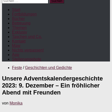
Suchen
nach:
Start
Fortbildungen
Bücher
Betreuung
Themen
Exklusiv
Taschen und Co.
Kontakt
Maw
Nichts verpassen!
App
Stellenangebote
Feste
/
Geschichten und Gedichte
Unsere Adventskalendergeschichte
2023: 9. Dezember – Ein fröhlicher
Abend mit Freunden
von
Monika