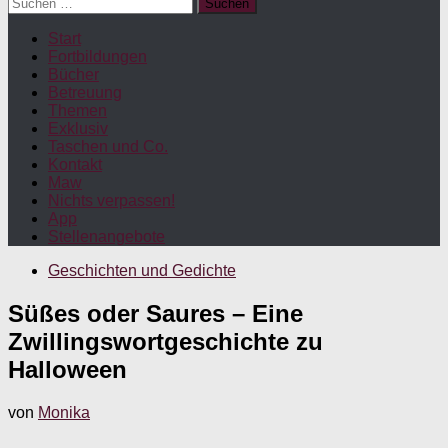
Suchen
nach:
Start
Fortbildungen
Bücher
Betreuung
Themen
Exklusiv
Taschen und Co.
Kontakt
Maw
Nichts verpassen!
App
Stellenangebote
Geschichten und Gedichte
Süßes oder Saures – Eine
Zwillingswortgeschichte zu
Halloween
von
Monika