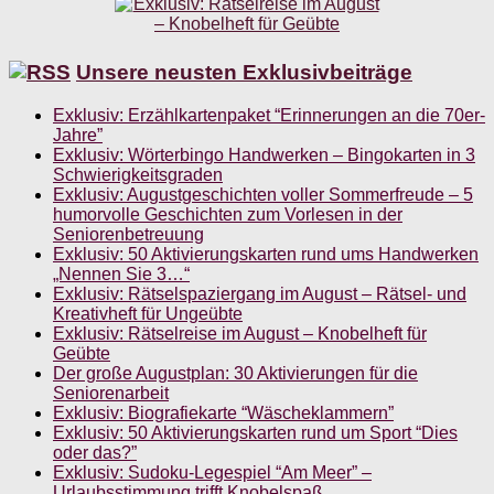
Unsere neusten Exklusivbeiträge
Exklusiv: Erzählkartenpaket “Erinnerungen an die 70er-
Jahre”
Exklusiv: Wörterbingo Handwerken – Bingokarten in 3
Schwierigkeitsgraden
Exklusiv: Augustgeschichten voller Sommerfreude – 5
humorvolle Geschichten zum Vorlesen in der
Seniorenbetreuung
Exklusiv: 50 Aktivierungskarten rund ums Handwerken
„Nennen Sie 3…“
Exklusiv: Rätselspaziergang im August – Rätsel- und
Kreativheft für Ungeübte
Exklusiv: Rätselreise im August – Knobelheft für
Geübte
Der große Augustplan: 30 Aktivierungen für die
Seniorenarbeit
Exklusiv: Biografiekarte “Wäscheklammern”
Exklusiv: 50 Aktivierungskarten rund um Sport “Dies
oder das?”
Exklusiv: Sudoku-Legespiel “Am Meer” –
Urlaubsstimmung trifft Knobelspaß