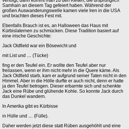
verfolgt, dann kommt man zu den Kelten, die ursprünglich
Samhain an diesem Tag gefeiert haben. Während der
großen Auswanderungswelle kamen viele Iren in die USA
und brachten dieses Fest mit.
Ebenfalls Brauch ist es, an Halloween das Haus mit
Kürbislaternen zu schmücken. Diese Tradition basiert auf
eine irische Geschichte:
Jack Oldfield war ein Bösewicht und
mit List und … (Tücke)
fing er den Teufel ein. Er wollte den Teufel aber nur
freilassen, wenn er ihm nicht mehr in die Quere käme. Als
Jack Oldfield starb, kam er aufgrund seiner Taten nicht in den
Himmel. Aber in die Hölle durfte er auch nicht, denn er hatte
ja den Teufel betrogen. Dieser erbarmte sich und schenkte
Jack eine Rübe und glühende Kohle. So konnte Jack durch
das Dunkel wandern.
In Amerika gibt es Kürbisse
in Hülle und … (Fülle).
Daher werden jetzt diese statt Rüben ausgehöhlt und eine