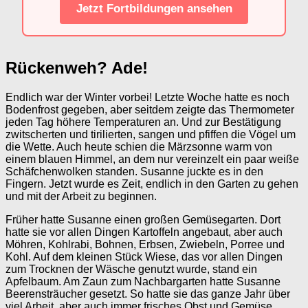
Jetzt Fortbildungen ansehen
Rückenweh? Ade!
Endlich war der Winter vorbei! Letzte Woche hatte es noch
Bodenfrost gegeben, aber seitdem zeigte das Thermometer
jeden Tag höhere Temperaturen an. Und zur Bestätigung
zwitscherten und tirilierten, sangen und pfiffen die Vögel um
die Wette. Auch heute schien die Märzsonne warm von
einem blauen Himmel, an dem nur vereinzelt ein paar weiße
Schäfchenwolken standen. Susanne juckte es in den
Fingern. Jetzt wurde es Zeit, endlich in den Garten zu gehen
und mit der Arbeit zu beginnen.
Früher hatte Susanne einen großen Gemüsegarten. Dort
hatte sie vor allen Dingen Kartoffeln angebaut, aber auch
Möhren, Kohlrabi, Bohnen, Erbsen, Zwiebeln, Porree und
Kohl. Auf dem kleinen Stück Wiese, das vor allen Dingen
zum Trocknen der Wäsche genutzt wurde, stand ein
Apfelbaum. Am Zaun zum Nachbargarten hatte Susanne
Beerensträucher gesetzt. So hatte sie das ganze Jahr über
viel Arbeit, aber auch immer frisches Obst und Gemüse.