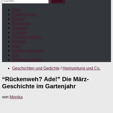
Suchen
nach:
Start
Fortbildungen
Bücher
Betreuung
Themen
Exklusiv
Taschen und Co.
Kontakt
Maw
Nichts verpassen!
App
Stellenangebote
Geschichten und Gedichte
/
Heimzeitung und Co.
“Rückenweh? Ade!” Die März-
Geschichte im Gartenjahr
von
Monika