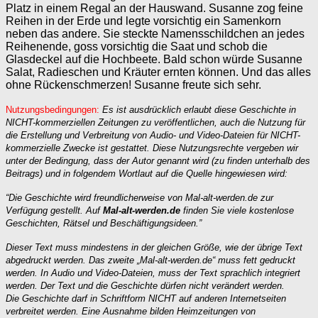
Platz in einem Regal an der Hauswand. Susanne zog feine
Reihen in der Erde und legte vorsichtig ein Samenkorn
neben das andere. Sie steckte Namensschildchen an jedes
Reihenende, goss vorsichtig die Saat und schob die
Glasdeckel auf die Hochbeete. Bald schon würde Susanne
Salat, Radieschen und Kräuter ernten können. Und das alles
ohne Rückenschmerzen! Susanne freute sich sehr.
Nutzungsbedingungen:
Es ist ausdrücklich erlaubt diese Geschichte in
NICHT-kommerziellen Zeitungen zu veröffentlichen, auch die Nutzung für
die Erstellung und Verbreitung von Audio- und Video-Dateien für NICHT-
kommerzielle Zwecke ist gestattet. Diese Nutzungsrechte vergeben wir
unter der Bedingung, dass der Autor genannt wird (zu finden unterhalb des
Beitrags) und in folgendem Wortlaut auf die Quelle hingewiesen wird:
“Die Geschichte wird freundlicherweise von Mal-alt-werden.de zur
Verfügung gestellt. Auf
Mal-alt-werden.de
finden Sie viele kostenlose
Geschichten, Rätsel und Beschäftigungsideen.”
Dieser Text muss mindestens in der gleichen Größe, wie der übrige Text
abgedruckt werden. Das zweite „Mal-alt-werden.de“ muss fett gedruckt
werden. In Audio und Video-Dateien, muss der Text sprachlich integriert
werden. Der Text und die Geschichte dürfen nicht verändert werden.
Die Geschichte darf in Schriftform NICHT auf anderen Internetseiten
verbreitet werden. Eine Ausnahme bilden Heimzeitungen von