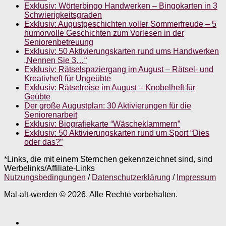
Exklusiv: Wörterbingo Handwerken – Bingokarten in 3
Schwierigkeitsgraden
Exklusiv: Augustgeschichten voller Sommerfreude – 5
humorvolle Geschichten zum Vorlesen in der
Seniorenbetreuung
Exklusiv: 50 Aktivierungskarten rund ums Handwerken
„Nennen Sie 3…“
Exklusiv: Rätselspaziergang im August – Rätsel- und
Kreativheft für Ungeübte
Exklusiv: Rätselreise im August – Knobelheft für
Geübte
Der große Augustplan: 30 Aktivierungen für die
Seniorenarbeit
Exklusiv: Biografiekarte “Wäscheklammern”
Exklusiv: 50 Aktivierungskarten rund um Sport “Dies
oder das?”
*Links, die mit einem Sternchen gekennzeichnet sind, sind
Werbelinks/Affiliate-Links
Nutzungsbedingungen
/
Datenschutzerklärung
/
Impressum
Mal-alt-werden © 2026. Alle Rechte vorbehalten.