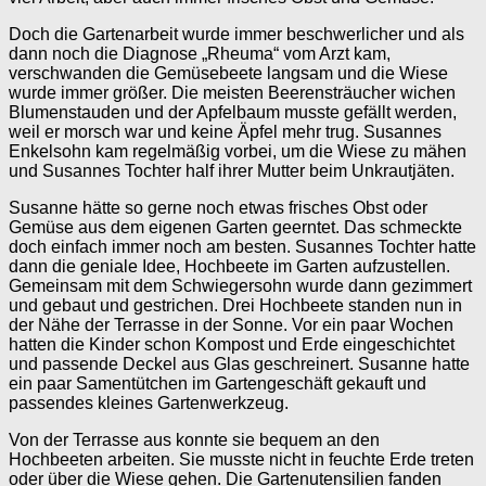
Doch die Gartenarbeit wurde immer beschwerlicher und als
dann noch die Diagnose „Rheuma“ vom Arzt kam,
verschwanden die Gemüsebeete langsam und die Wiese
wurde immer größer. Die meisten Beerensträucher wichen
Blumenstauden und der Apfelbaum musste gefällt werden,
weil er morsch war und keine Äpfel mehr trug. Susannes
Enkelsohn kam regelmäßig vorbei, um die Wiese zu mähen
und Susannes Tochter half ihrer Mutter beim Unkrautjäten.
Susanne hätte so gerne noch etwas frisches Obst oder
Gemüse aus dem eigenen Garten geerntet. Das schmeckte
doch einfach immer noch am besten. Susannes Tochter hatte
dann die geniale Idee, Hochbeete im Garten aufzustellen.
Gemeinsam mit dem Schwiegersohn wurde dann gezimmert
und gebaut und gestrichen. Drei Hochbeete standen nun in
der Nähe der Terrasse in der Sonne. Vor ein paar Wochen
hatten die Kinder schon Kompost und Erde eingeschichtet
und passende Deckel aus Glas geschreinert. Susanne hatte
ein paar Samentütchen im Gartengeschäft gekauft und
passendes kleines Gartenwerkzeug.
Von der Terrasse aus konnte sie bequem an den
Hochbeeten arbeiten. Sie musste nicht in feuchte Erde treten
oder über die Wiese gehen. Die Gartenutensilien fanden