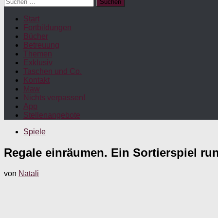
Suchen
nach:
Start
Fortbildungen
Bücher
Betreuung
Themen
Exklusiv
Taschen und Co.
Kontakt
Maw
Nichts verpassen!
App
Stellenangebote
Spiele
Regale einräumen. Ein Sortierspiel r
von
Natali