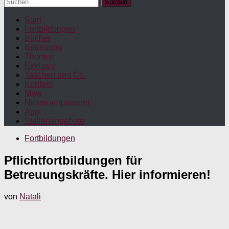
Suchen
nach:
Start
Fortbildungen
Bücher
Betreuung
Themen
Exklusiv
Taschen und Co.
Kontakt
Maw
Nichts verpassen!
App
Stellenangebote
Fortbildungen
Pflichtfortbildungen für
Betreuungskräfte. Hier informieren!
von
Natali