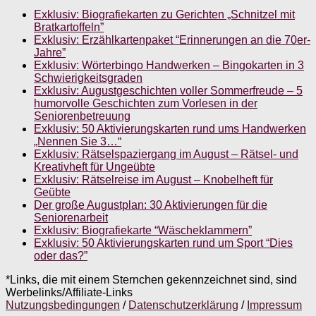
Exklusiv: Biografiekarten zu Gerichten „Schnitzel mit
Bratkartoffeln”
Exklusiv: Erzählkartenpaket “Erinnerungen an die 70er-
Jahre”
Exklusiv: Wörterbingo Handwerken – Bingokarten in 3
Schwierigkeitsgraden
Exklusiv: Augustgeschichten voller Sommerfreude – 5
humorvolle Geschichten zum Vorlesen in der
Seniorenbetreuung
Exklusiv: 50 Aktivierungskarten rund ums Handwerken
„Nennen Sie 3…“
Exklusiv: Rätselspaziergang im August – Rätsel- und
Kreativheft für Ungeübte
Exklusiv: Rätselreise im August – Knobelheft für
Geübte
Der große Augustplan: 30 Aktivierungen für die
Seniorenarbeit
Exklusiv: Biografiekarte “Wäscheklammern”
Exklusiv: 50 Aktivierungskarten rund um Sport “Dies
oder das?”
*Links, die mit einem Sternchen gekennzeichnet sind, sind
Werbelinks/Affiliate-Links
Nutzungsbedingungen
/
Datenschutzerklärung
/
Impressum